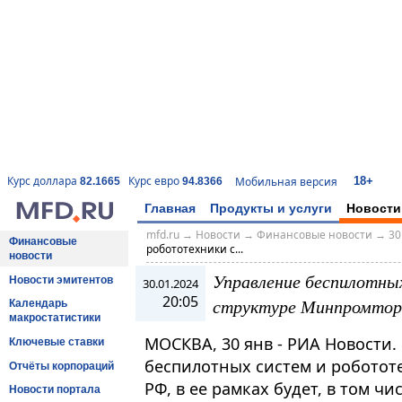
18+
Курс доллара
Курс евро
Мобильная версия
82.1665
94.8366
Главная
Продукты и услуги
Новости
mfd.ru
→
Новости
→
Финансовые новости
→
30
Финансовые
робототехники с...
новости
Управление беспилотных
Новости эмитентов
30.01.2024
20:05
структуре Минпромтор
Календарь
макростатистики
МОСКВА, 30 янв - РИА Новости. 
Ключевые ставки
беспилотных систем и роботот
Отчёты корпораций
РФ, в ее рамках будет, в том ч
Новости портала