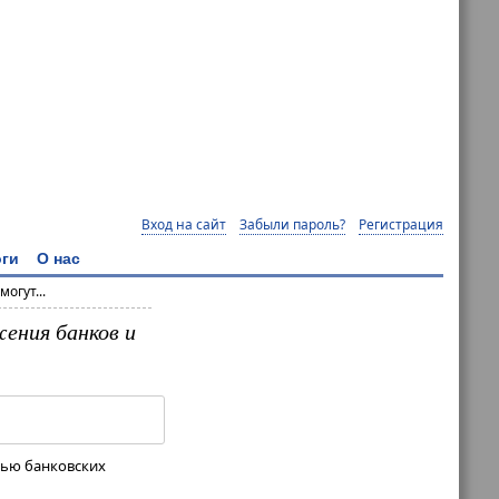
Вход на сайт
Забыли пароль?
Регистрация
ги
О нас
огут...
жения банков и
щью банковских