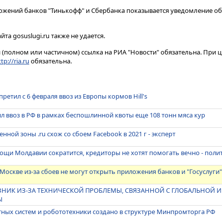
ожений банков "Тинькофф" и Сбербанка показывается уведомление об 
та gosuslugi.ru также не удается.
(полном или частичном) ссылка на РИА "Новости" обязательна. При ц
tp://ria.ru
обязательна.
ретил с 6 февраля ввоз из Европы кормов Hill's
 ввоз в РФ в рамках беспошлинной квоты еще 108 тонн мяса кур
ной зоны .ru схож со сбоем Facebook в 2021 г - эксперт
щи Молдавии сократится, кредиторы не хотят помогать вечно - поли
 Москве из-за сбоев не могут открыть приложения банков и "Госуслуги
ОЗНИК ИЗ-ЗА ТЕХНИЧЕСКОЙ ПРОБЛЕМЫ, СВЯЗАННОЙ С ГЛОБАЛЬНОЙ 
Ы
ных систем и робототехники создано в структуре Минпромторга РФ