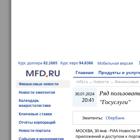
Курс доллара
Курс евро
Мобильная версия
82.1665
94.8366
Главная
Продукты и услуг
mfd.ru
→
Новости
→
Финансовые 
Финансовые новости
Ряд пользоват
Новости эмитентов
30.01.2024
20:41
"Госуслуги"
Календарь
макростатистики
Ключевые ставки
Эмитенты:
Сбербанк
Отчёты корпораций
МОСКВА, 30 янв - РИА Новости.
Новости портала
приложений и доступом к портал
События и мероприятия