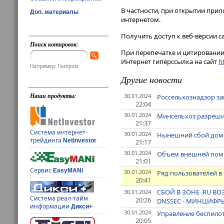
В частности, при открытии прил
Доп. материалы
интернетом​​​.
Получить доступ к веб-версии сай
Поиск котировок:
При перепечатке и цитировании 
Интернет гиперссылка на сайт
ht
Например: Газпром
Другие новости
Наши продукты:
30.01.2024
Россельхознадзор зап
22:04
30.01.2024
Минсельхоз разрешил
21:37
Система интернет-
30.01.2024
Нынешний сбой домен
трейдинга
NetInvestor
21:17
30.01.2024
Объем внешней помо
21:01
Сервис
EasyMANi
30.01.2024
Ряд пользователей в
20:41
СБОЙ В ЗОНЕ .RU В
30.01.2024
Система реал-тайм
20:26
DNSSEC - МИНЦИФР
информации
Дикси+
30.01.2024
Управление беспилот
20:05