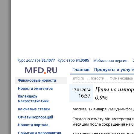
Курс доллара
Курс евро
Мобильная версия
81.4077
94.0585
Главная
Продукты и услуг
mfd.ru
→
Новости
→
Финансовые 
Финансовые новости
Цены на импор
Новости эмитентов
17.01.2024
16:37
0.9%
Календарь
макростатистики
Москва, 17 января. /МФД-ИнфоЦ
Ключевые ставки
Отчёты корпораций
Согласно отчёту Министерства 
месяцем после сокращения на 0.
Новости портала
События и мероприятия