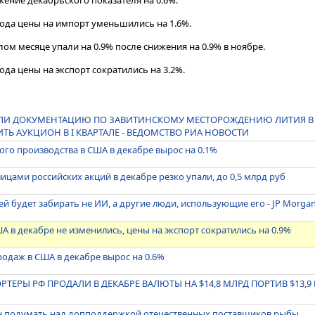
ение декабрьского показателя на 0.6%.
года цены на импорт уменьшились на 1.6%.
ом месяце упали на 0.9% после снижения на 0.9% в ноябре.
ода цены на экспорт сократились на 3.2%.
ЛИ ДОКУМЕНТАЦИЮ ПО ЗАВИТИНСКОМУ МЕСТОРОЖДЕНИЮ ЛИТИЯ В
Ь АУКЦИОН В I КВАРТАЛЕ - ВЕДОМСТВО РИА НОВОСТИ
о производства в США в декабре вырос на 0.1%
ицами российских акций в декабре резко упали, до 0,5 млрд руб
ей будет забирать не ИИ, а другие люди, использующие его - JP Morga
А в декабре не изменились, цены на экспорт сократились на 0.9%
одаж в США в декабре вырос на 0.6%
ТЕРЫ РФ ПРОДАЛИ В ДЕКАБРЕ ВАЛЮТЫ НА $14,8 МЛРД ПОРТИВ $13,9 
н подумать над допподдержкой отечественных поставщиков рыбы