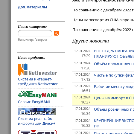
Аналитики прогнозировали сниж
Доп. материалы
По сравнению с декабрём 2022 
Цены на экспорт из США в прошл
Поиск котировок:
По сравнению с декабрём 2022 г
Другие новости
Например: Газпром
РОСНЕДРА НАПРАВИ
17.01.2024
17:29
ПЛАНИРУЮТ ОБЪЯВИТ
Наши продукты:
17.01.2024
Объём промышленног
17:20
17.01.2024
Чистые покупки физл
17:13
Система интернет-
трейдинга
NetInvestor
17.01.2024
Рабочие места у люд
16:51
17.01.2024
Цены на импорт в СШ
16:37
Сервис
EasyMANi
17.01.2024
Объём розничных пр
16:34
Система реал-тайм
КРУПНЕЙШИЕ ЭКСПОР
17.01.2024
информации
Дикси+
16:32
РФ
17.01.2024
Путин просил кабми