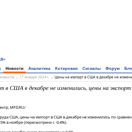
18+
и
Новости
Аналитика
Котировки
Сигналы
Форум
Бло
новости
→
17 января 2024 г.
→
Цены на импорт в США в декабре не изменил
т в США в декабре не изменились, цены на экспорт
ентр, MFD.RU/
труда США, цены на импорт в США в декабре не изменились по сравн
5% в ноябре (пересмотрено с -0.4%).