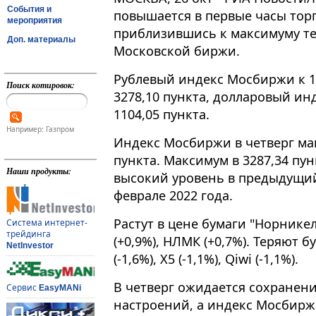
События и
повышается в первые часы торг
мероприятия
приблизившись к максимуму те
Доп. материалы
Московской биржи.
Рублевый индекс Мосбиржи к 13​​
Поиск котировок:
3278,10 пункта, долларовый ин
1104,05 пункта.
Например: Газпром
Индекс Мосбиржи в четверг ма
пункта. Максимум в 3287,34 пун
Наши продукты:
высокий уровень в предыдущий
феврале 2022 года.
Растут в цене бумаги "Норникеля"
Система интернет-
трейдинга
(+0,9%), НЛМК (+0,7%). Теряют бу
NetInvestor
(-1,6%), X5 (-1,1%), Qiwi (-1,1%).
В четверг ожидается сохранен
Сервис
EasyMANi
настроений, а индекс Мосбирж