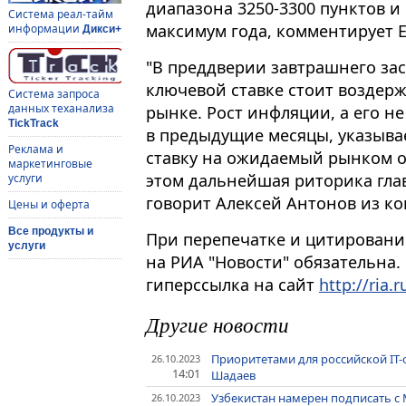
диапазона 3250-3300 пунктов и
Система реал-тайм
максимум года, комментирует 
информации
Дикси+
"В преддверии завтрашнего зас
ключевой ставке стоит воздерж
Система запроса
данных теханализа
рынке. Рост инфляции, а его н
TickTrack
в предыдущие месяцы, указывае
Реклама и
ставку на ожидаемый рынком о
маркетинговые
этом дальнейшая риторика глав
услуги
говорит Алексей Антонов из ко
Цены и оферта
Все продукты и
При перепечатке и цитировани
услуги
на РИА "Новости" обязательна.
гиперссылка на сайт
http://ria.r
Другие новости
Приоритетами для российской IT-
26.10.2023
14:01
Шадаев
Узбекистан намерен подписать с
26.10.2023