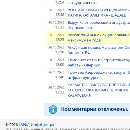
13:54
сотрудничества
РОССИЙСКИМИ IT-ПРОДУКТАМИ 
26.10.2023
13:48
ЛАТИНСКАЯ АМЕРИКА - ШАДАЕВ
Выручка от реализации индустриал
26.10.2023
13:33
Чернышенко
Российский рынок акций повышает
26.10.2023
13:25
максимумам года
Апелляция поддержала запрет Cred
26.10.2023
13:10
"дочек" в РФ
Компания от РФ по строительству
26.10.2023
13:00
работы - Оверчук
Премьер Азербайджана: Баку и Т
26.10.2023
12:40
инфраструктуры
КАЗАХСТАН ВЫСТУПАЕТ ПРОТИВ
26.10.2023
КОТОРЫЕ ОКАЗЫВАЮТ ВЛИЯНИЕ 
12:32
КАЗАХСТАНА
Комментарии отключены.
© 2026
«МФД-ИнфоЦентр»
Все права защищены. Перепечатка материалов возможна только со ссы