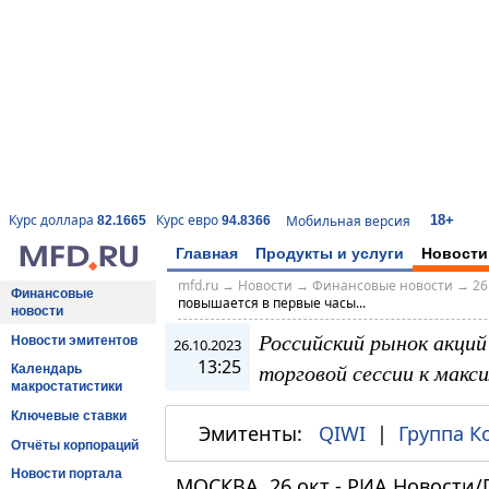
18+
Курс доллара
Курс евро
Мобильная версия
82.1665
94.8366
Главная
Продукты и услуги
Новости
mfd.ru
→
Новости
→
Финансовые новости
→
26
Финансовые
повышается в первые часы...
новости
Российский рынок акци
Новости эмитентов
26.10.2023
13:25
торговой сессии к макс
Календарь
макростатистики
Ключевые ставки
Эмитенты:
QIWI
|
Группа К
Отчёты корпораций
Новости портала
МОСКВА, 26 окт - РИА Новости