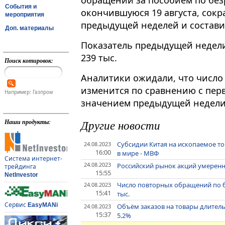
обращений за пособием по без
События и
окончившуюся 19 августа, сокр
мероприятия
предыдущей неделей и составил
Доп. материалы
Показатель предыдущей недели 
239 тыс.
Поиск котировок:
Аналитики ожидали, что числ
изменится по сравнению с пе
Например: Газпром
значением предыдущей недели 
Другие новости
Наши продукты:
Субсидии Китая на ископаемое то
24.08.2023
16:00
в мире - МВФ
Система интернет-
24.08.2023
Российский рынок акций умеренн
трейдинга
15:55
NetInvestor
Число повторных обращений по б
24.08.2023
15:41
тыс.
Сервис
EasyMANi
Объём заказов на товары длитель
24.08.2023
15:37
5.2%