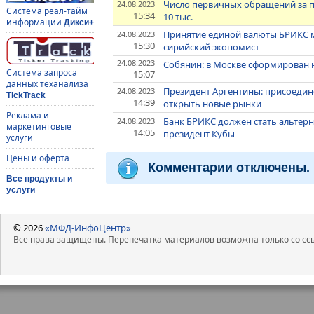
Число первичных обращений за п
24.08.2023
Система реал-тайм
15:34
10 тыс.
информации
Дикси+
Принятие единой валюты БРИКС 
24.08.2023
15:30
сирийский экономист
24.08.2023
Собянин: в Москве сформирован 
Система запроса
15:07
данных теханализа
Президент Аргентины: присоедин
24.08.2023
TickTrack
14:39
открыть новые рынки
Реклама и
Банк БРИКС должен стать альтер
24.08.2023
маркетинговые
14:05
президент Кубы
услуги
Цены и оферта
Комментарии отключены.
Все продукты и
услуги
© 2026
«МФД-ИнфоЦентр»
Все права защищены. Перепечатка материалов возможна только со ссы