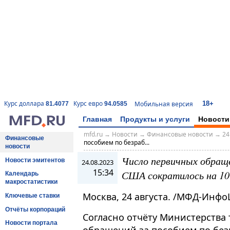
18+
Курс доллара
Курс евро
Мобильная версия
81.4077
94.0585
Главная
Продукты и услуги
Новости
mfd.ru
→
Новости
→
Финансовые новости
→
24
Финансовые
пособием по безраб...
новости
Число первичных обраще
Новости эмитентов
24.08.2023
15:34
США сократилось на 10
Календарь
макростатистики
Москва, 24 августа. /МФД-Инфо
Ключевые ставки
Отчёты корпораций
Согласно отчёту Министерства
Новости портала