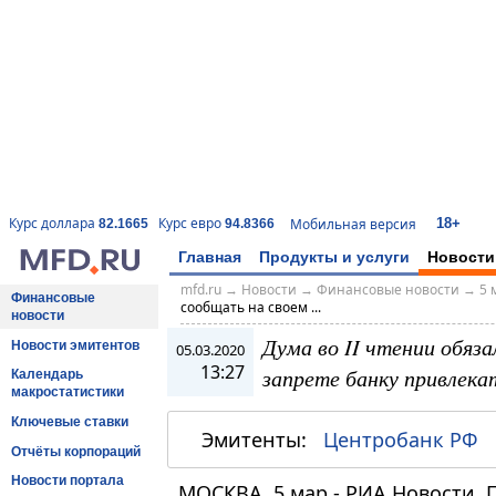
18+
Курс доллара
Курс евро
Мобильная версия
82.1665
94.8366
Главная
Продукты и услуги
Новости
mfd.ru
→
Новости
→
Финансовые новости
→
5 
Финансовые
сообщать на своем ...
новости
Дума во II чтении обяз
Новости эмитентов
05.03.2020
13:27
запрете банку привлека
Календарь
макростатистики
Ключевые ставки
Эмитенты:
Центробанк РФ
Отчёты корпораций
Новости портала
МОСКВА, 5 мар - РИА Новости. 