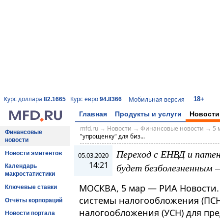
18+
Курс доллара
Курс евро
Мобильная версия
82.1665
94.8366
Главная
Продукты и услуги
Новости
mfd.ru
→
Новости
→
Финансовые новости
→
5 
Финансовые
"упрощенку" для биз...
новости
Переход с ЕНВД и патен
Новости эмитентов
05.03.2020
14:21
будет безболезненным 
Календарь
макростатистики
МОСКВА, 5 мар — РИА Новости.
Ключевые ставки
системы налогообложения (ПСН
Отчёты корпораций
налогообложения (УСН) для пр
Новости портала