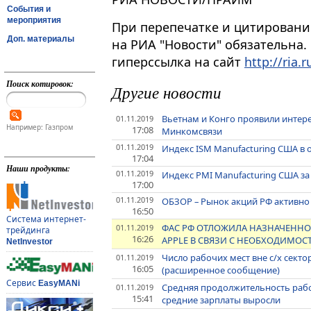
События и
мероприятия
При перепечатке и цитировани
Доп. материалы
на РИА "Новости" обязательна.
гиперссылка на сайт
http://ria.r
Поиск котировок:
Другие новости
Вьетнам и Конго проявили интере
01.11.2019
Например: Газпром
17:08
Минкомсвязи
01.11.2019
Индекс ISM Manufacturing США в о
17:04
Наши продукты:
01.11.2019
Индекс PMI Manufacturing США з
17:00
01.11.2019
ОБЗОР – Рынок акций РФ активно 
16:50
Система интернет-
ФАС РФ ОТЛОЖИЛА НАЗНАЧЕННОЕ
01.11.2019
трейдинга
16:26
APPLE В СВЯЗИ С НЕОБХОДИМОС
NetInvestor
Число рабочих мест вне с/х секто
01.11.2019
16:05
(расширенное сообщение)
Сервис
EasyMANi
Средняя продолжительность рабо
01.11.2019
15:41
средние зарплаты выросли