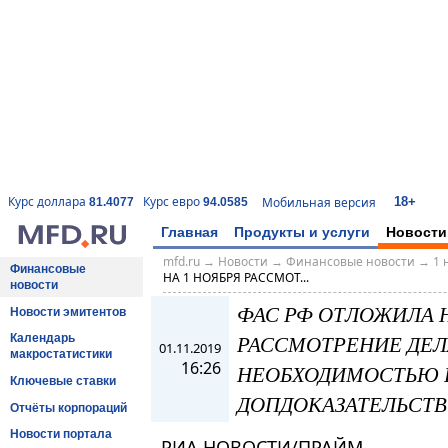
18+
Курс доллара
Курс евро
Мобильная версия
81.4077
94.0585
Главная
Продукты и услуги
Новости
mfd.ru
→
Новости
→
Финансовые новости
→
1 
Финансовые
НА 1 НОЯБРЯ РАССМОТ...
новости
ФАС РФ ОТЛОЖИЛА 
Новости эмитентов
РАССМОТРЕНИЕ ДЕЛА
Календарь
01.11.2019
макростатистики
16:26
НЕОБХОДИМОСТЬЮ 
Ключевые ставки
ДОПДОКАЗАТЕЛЬСТВ
Отчёты корпораций
Новости портала
РИА НОВОСТИ/ПРАЙМ