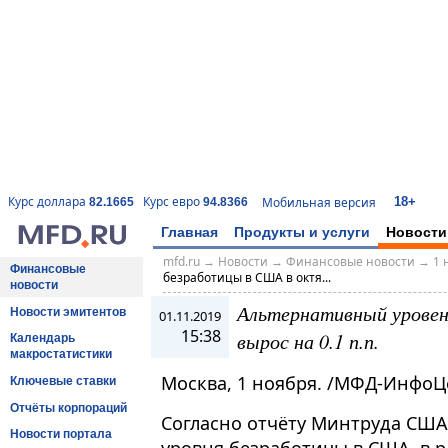
18+
Курс доллара
Курс евро
Мобильная версия
82.1665
94.8366
Главная
Продукты и услуги
Новости
mfd.ru
→
Новости
→
Финансовые новости
→
1 
Финансовые
безработицы в США в октя...
новости
Альтернативный уровен
Новости эмитентов
01.11.2019
15:38
вырос на 0.1 п.п.
Календарь
макростатистики
Москва, 1 ноября. /МФД-ИнфоЦ
Ключевые ставки
Отчёты корпораций
Согласно отчёту Минтруда США
Новости портала