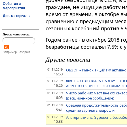
уровня безработицы в США, в 
События и
граждане, не ищущие работу и
мероприятия
время от времени, в октябре вы
Доп. материалы
сравнению с предыдущим месяц
сезонных колебаний против 6.9
Поиск котировок:
Годом ранее - в октябре 2018 
безработицы составлял 7.5% с 
Например: Газпром
Другие новости
01.11.2019
ОБЗОР – Рынок акций РФ активно 
16:50
ФАС РФ ОТЛОЖИЛА НАЗНАЧЕННОЕ
01.11.2019
16:26
APPLE В СВЯЗИ С НЕОБХОДИМОС
Число рабочих мест вне с/х секто
01.11.2019
16:05
(расширенное сообщение)
Средняя продолжительность рабо
01.11.2019
15:41
средние зарплаты выросли
01.11.2019
Альтернативный уровень безработ
15:38