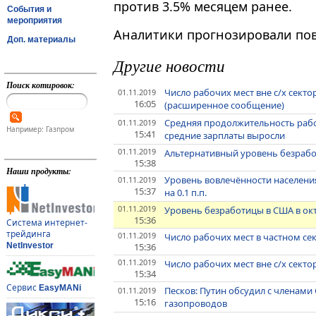
против 3.5% месяцем ранее.
События и
мероприятия
Аналитики прогнозировали пов
Доп. материалы
Другие новости
Поиск котировок:
Число рабочих мест вне с/х секто
01.11.2019
16:05
(расширенное сообщение)
Средняя продолжительность рабо
01.11.2019
Например: Газпром
15:41
средние зарплаты выросли
01.11.2019
Альтернативный уровень безработ
15:38
Наши продукты:
Уровень вовлечённости населения
01.11.2019
15:37
на 0.1 п.п.
01.11.2019
Уровень безработицы в США в ок
15:36
Система интернет-
трейдинга
01.11.2019
Число рабочих мест в частном сек
15:36
NetInvestor
01.11.2019
Число рабочих мест вне с/х секто
15:34
Сервис
EasyMANi
Песков: Путин обсудил с членам
01.11.2019
15:16
газопроводов