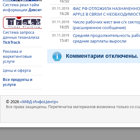
16:50
Система реал-тайм
ФАС РФ ОТЛОЖИЛА НАЗНАЧЕННОЕ
01.11.2019
информации
Дикси+
16:26
APPLE В СВЯЗИ С НЕОБХОДИМОС
Число рабочих мест вне с/х секто
01.11.2019
16:05
(расширенное сообщение)
Система запроса
Средняя продолжительность рабо
01.11.2019
данных теханализа
15:41
средние зарплаты выросли
TickTrack
Реклама и
Комментарии отключены.
маркетинговые
услуги
Цены и оферта
Все продукты и
услуги
© 2026
«МФД-ИнфоЦентр»
Все права защищены. Перепечатка материалов возможна только со ссы