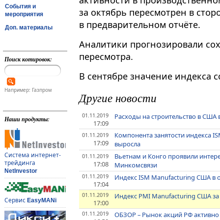
активности в производственном
События и
за октябрь пересмотрен в стор
мероприятия
в предварительном отчёте.
Доп. материалы
Аналитики прогнозировали сох
пересмотра.
Поиск котировок:
В сентябре значение индекса со
Например: Газпром
Другие новости
01.11.2019
Расходы на строительство в США 
Наши продукты:
17:09
Компонента занятости индекса IS
01.11.2019
17:09
выросла
Система интернет-
Вьетнам и Конго проявили интере
01.11.2019
трейдинга
17:08
Минкомсвязи
NetInvestor
01.11.2019
Индекс ISM Manufacturing США в о
17:04
01.11.2019
Индекс PMI Manufacturing США з
Сервис
EasyMANi
17:00
01.11.2019
ОБЗОР – Рынок акций РФ активно 