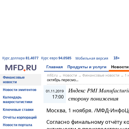
18+
Курс доллара
Курс евро
Мобильная версия
81.4077
94.0585
Главная
Продукты и услуги
Новости
mfd.ru
→
Новости
→
Финансовые новости
→
1 
Финансовые
октябрь пересмо...
новости
Индекс PMI Manufactur
Новости эмитентов
01.11.2019
17:00
сторону понижения
Календарь
макростатистики
Москва, 1 ноября. /МФД-ИнфоЦ
Ключевые ставки
Отчёты корпораций
Согласно финальному отчёту ко
Новости портала