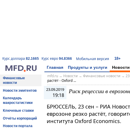
18+
Курс доллара
Курс евро
Мобильная версия
82.1665
94.8366
Главная
Продукты и услуги
Новости
mfd.ru
→
Новости
→
Финансовые новости
→
23
Финансовые
растёт - Oxford ...
новости
23.09.2019
Риск рецессии в еврозон
Новости эмитентов
19:18
Календарь
макростатистики
БРЮССЕЛЬ, 23 сен – РИА Новост
Ключевые ставки
еврозоне резко растёт, говори
Отчёты корпораций
института Oxford Economics.
Новости портала