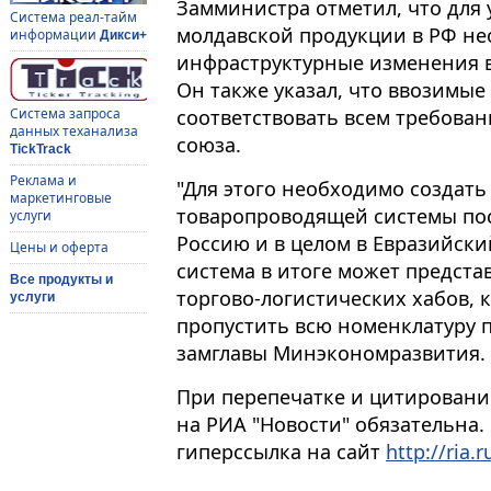
Замминистра отметил, что для
Система реал-тайм
молдавской продукции в РФ н
информации
Дикси+
инфраструктурные изменения в
Он также указал, что ввозимы
соответствовать всем требова
Система запроса
данных теханализа
союза.
TickTrack
Реклама и
"Для этого необходимо создать
маркетинговые
товаропроводящей системы пос
услуги
Россию и в целом в Евразийски
Цены и оферта
система в итоге может предста
Все продукты и
торгово-логистических хабов, 
услуги
пропустить всю номенклатуру п
замглавы Минэкономразвития.
При перепечатке и цитировани
на РИА "Новости" обязательна.
гиперссылка на сайт
http://ria.r