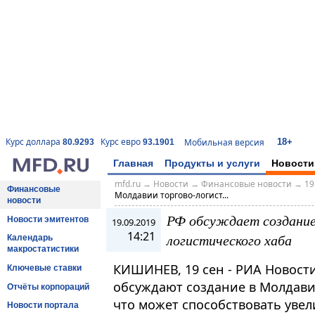
18+
Курс доллара
Курс евро
Мобильная версия
80.9293
93.1901
Главная
Продукты и услуги
Новости
mfd.ru
→
Новости
→
Финансовые новости
→
19
Финансовые
Молдавии торгово-логист...
новости
РФ обсуждает создание
Новости эмитентов
19.09.2019
14:21
логистического хаба
Календарь
макростатистики
КИШИНЕВ, 19 сен - РИА Новост
Ключевые ставки
обсуждают создание в Молдавии
Отчёты корпораций
что может способствовать уве
Новости портала