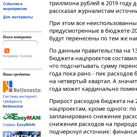
триллиона рублей в 2019 году д
События и
мероприятия
рассказал журналистам источни
Доп. материалы
При этом все неиспользованные
предусмотренные в бюджете-20
Поиск котировок:
будут перенесены по тем же нап
По данным правительства на 13
Например: Газпром
бюджета нацпроектов составил
что подсчитывать сумму перено
года пока рано - пик расходо
Наши продукты:
на четвертый квартал. А значит
года может кардинально помен
Система интернет-
Прирост расходов бюджета на 2
трейдинга
NetInvestor
нацпроектам, кроме одного: по
запланировано снижение расход
снижения расходов на природо
Сервис
EasyMANi
подчеркнул источник: финанси