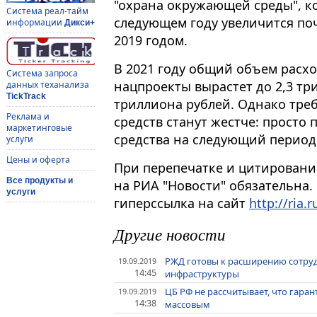
"охрана окружающей среды", ко
Система реал-тайм
следующем году увеличится поч
информации
Дикси+
2019 годом.
В 2021 году общий объем расх
Система запроса
нацпроекты вырастет до 2,3 трил
данных теханализа
TickTrack
триллиона рублей. Однако тре
Реклама и
средств станут жестче: просто
маркетинговые
средства на следующий период 
услуги
Цены и оферта
При перепечатке и цитировани
Все продукты и
на РИА "Новости" обязательна.
услуги
гиперссылка на сайт
http://ria.r
Другие новости
РЖД готовы к расширению сотруд
19.09.2019
14:45
инфраструктуры
ЦБ РФ не рассчитывает, что гара
19.09.2019
14:38
массовым