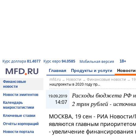
18+
Курс доллара
Курс евро
Мобильная версия
81.4077
94.0585
Главная
Продукты и услуги
Новости
mfd.ru
→
Новости
→
Финансовые новости
→
19
Финансовые
нацпроекты в 2020 году пр...
новости
Расходы бюджета РФ на
Новости эмитентов
19.09.2019
14:07
2 трлн рублей - источни
Календарь
макростатистики
МОСКВА, 19 сен - РИА Новости
Ключевые ставки
являются главным приоритето
Отчёты корпораций
- увеличение финансирования п
Новости портала