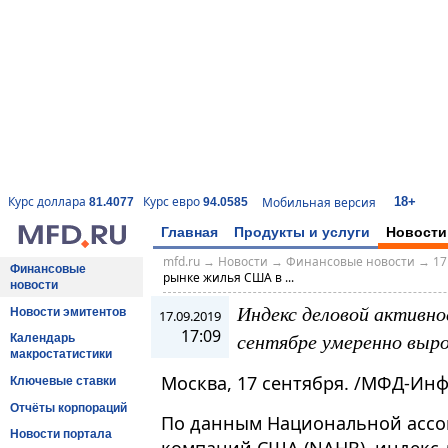
18+
Курс доллара
Курс евро
Мобильная версия
81.4077
94.0585
Главная
Продукты и услуги
Новости
mfd.ru
→
Новости
→
Финансовые новости
→
17
Финансовые
рынке жилья США в ...
новости
Индекс деловой активн
Новости эмитентов
17.09.2019
17:09
сентябре умеренно выр
Календарь
макростатистики
Москва, 17 сентября. /МФД-Ин
Ключевые ставки
Отчёты корпораций
По данным Национальной асс
Новости портала