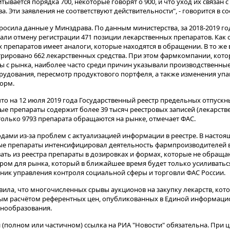
тывается порядка 700, некоторые говорят о 900, и что уход их связан 
а. Эти заявления не соответствуют действительности", - говорится в с
осила данные у Минздрава. По данным министерства, за 2018-2019 г
и отмену регистрации 471 позиции лекарственных препаратов. Как 
препаратов имеет аналоги, которые находятся в обращении. В то же 
рировано 662 лекарственных средства. При этом фармкомпании, кот
ы с рынка, наиболее часто среди причин указывали производственные
удования, пересмотр продуктового портфеля, а также изменения упа
орм.
что на 12 июля 2019 года Государственный реестр предельных отпускн
ые препараты содержит более 39 тысяч реестровых записей (лекарств
 только 9793 препарата обращаются на рынке, отмечает ФАС.
одами из-за проблем с актуализацией информации в реестре. В настоя
ые препараты интенсифицировал деятельность фармпроизводителей в
ть из реестра препараты в дозировках и формах, которые не обращаю
ом для рынка, который в ближайшее время будет только усиливаться
ик управления контроля социальной сферы и торговли ФАС России.
ила, что многочисленных срывы аукционов на закупку лекарств, кот
тным расчётом референтных цен, опубликованных в Единой информаци
ценообразования.
(полном или частичном) ссылка на РИА "Новости" обязательна. При ц