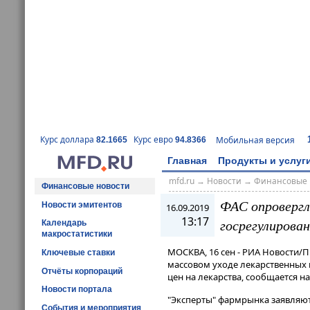
Курс доллара
Курс евро
Мобильная версия
82.1665
94.8366
Главная
Продукты и услуг
mfd.ru
→
Новости
→
Финансовые 
Финансовые новости
ФАС опровергл
Новости эмитентов
16.09.2019
13:17
госрегулирован
Календарь
макростатистики
МОСКВА, 16 сен - РИА Новости
Ключевые ставки
массовом уходе лекарственных 
Отчёты корпораций
цен на лекарства, сообщается на
Новости портала
"Эксперты" фармрынка заявляют в
События и мероприятия