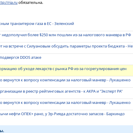
tp://ria.ru
обязательна.
жным транзитером газа в ЕС - Зеленский
 г недополучил более $250 млн пошлин из-за налогового маневра в РФ
т на встрече с Силуановым обсудить параметры проекта бюджета - Н
 подвергся DDOS атаке
рмацию об уходе лекарств с рынка РФ из-за госрегулирования цен
о вернутся к вопросу компенсации за налоговый маневр - Лукашенко
рганизации в реестр рейтинговых агентств - к АКРА и "Эксперт РА"
о вернутся к вопросу компенсации за налоговый маневр - Лукашенко
бычи нефти ОПЕК+ рано, у Эр-Рияда достаточно запасов - Баркиндо
ы.