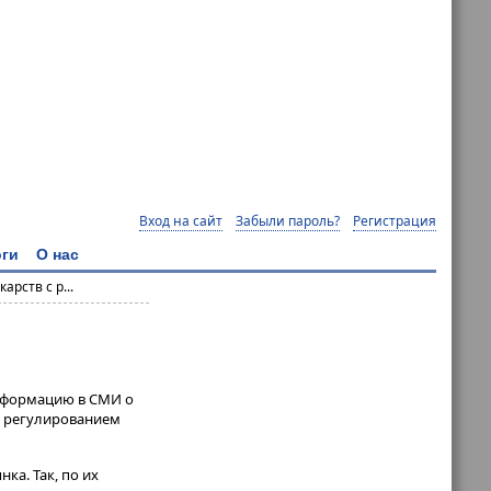
Вход на сайт
Забыли пароль?
Регистрация
ги
О нас
рств с р...
информацию в СМИ о
м регулированием
​​. Так, по их