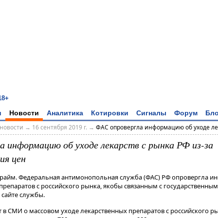
18+
и
Новости
Аналитика
Котировки
Сигналы
Форум
Бло
новости
→
16 сентября 2019 г.
→
ФАС опровергла информацию об уходе лека
а информацию об уходе лекарств с рынка РФ из-за
ия цен
/Прайм. Федеральная антимонопольная служба (ФАС) РФ опровергла 
препаратов с российского рынка, якобы связанным с государственны
 сайте службы.
 СМИ о массовом уходе лекарственных препаратов с российского рынка​