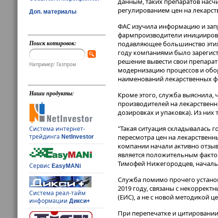
данным, таких препаратов насчи
регулированием цен на лекарств
Доп. материалы
ФАС изучила информацию и запр
фармпроизводители инициировал
Поиск котировок:
подавляющее большинство этих 
году компаниями было зарегист
решение вывести свои препарат
Например: Газпром
модернизацию процессов и обор
наименований лекарственных ф
Наши продукты:
Кроме этого, служба выяснила, 
производителей на лекарственн
дозировках и упаковка). Из них
"Такая ситуация складывалась г
Система интернет-
трейдинга
пересмотра цен на лекарственн
NetInvestor
компании начали активно отзыва
является положительным фактор
Тимофей Нижегородцев, начальн
Сервис
EasyMANi
Служба помимо прочего установ
2019 году, связаны с некоррек
Система реал-тайм
(ЕИС), а не с новой методикой 
информации
Дикси+
При перепечатке и цитировании 