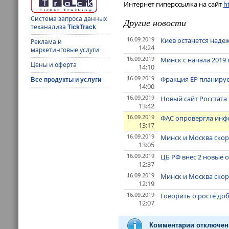
Интернет гиперссылка на сайт
ht
Система запроса данных
Другие новости
теханализа
TickTrack
16.09.2019
Киев останется наде
Реклама и
14:24
маркетинговые услуги
16.09.2019
Минск с начала 2019
Цены и оферта
14:10
16.09.2019
Фракция ЕР планируе
Все продукты и услуги
14:00
16.09.2019
Новый сайт Росстата
13:42
16.09.2019
ФАС опровергла инфо
13:17
16.09.2019
Минск и Москва скор
13:05
16.09.2019
ЦБ РФ внес 2 новые о
12:37
16.09.2019
Минск и Москва скор
12:19
16.09.2019
Говорить о росте до
12:07
Комментарии отключен