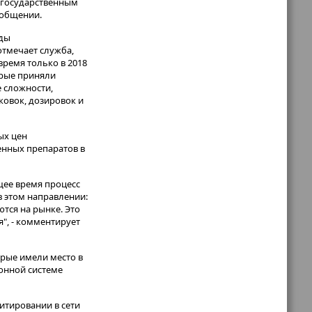
с государственным
ообщении.
оды
отмечает служба,
время только в 2018
орые приняли
 сложности,
ковок, дозировок и
ых цен
енных препаратов в
щее время процесс
 этом направлении:
тся на рынке. Это
", - комментирует
орые имели место в
онной системе
итировании в сети