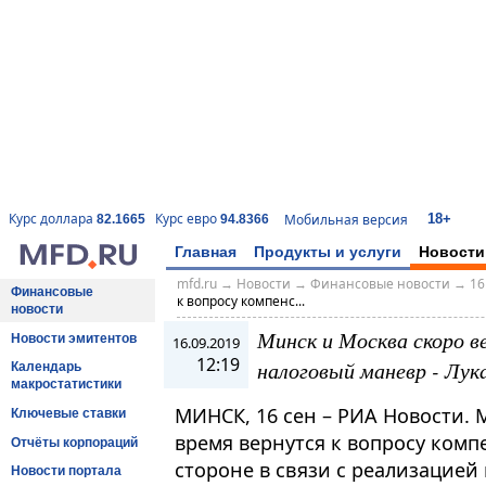
18+
Курс доллара
Курс евро
Мобильная версия
82.1665
94.8366
Главная
Продукты и услуги
Новости
mfd.ru
→
Новости
→
Финансовые новости
→
16
Финансовые
к вопросу компенс...
новости
Минск и Москва скоро в
Новости эмитентов
16.09.2019
12:19
налоговый маневр - Лук
Календарь
макростатистики
МИНСК, 16 сен – РИА Новости.
Ключевые ставки
время вернутся к вопросу ком
Отчёты корпораций
стороне в связи с реализацией
Новости портала