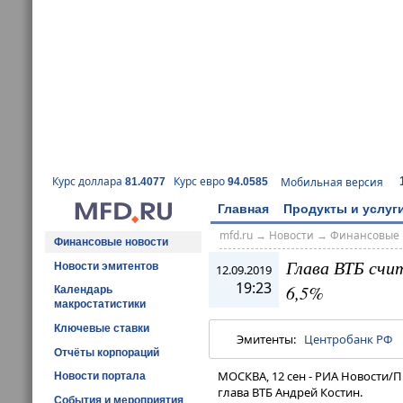
Курс доллара
Курс евро
Мобильная версия
81.4077
94.0585
Главная
Продукты и услуг
mfd.ru
→
Новости
→
Финансовые 
Финансовые новости
Глава ВТБ счи
Новости эмитентов
12.09.2019
19:23
6,5%
Календарь
макростатистики
Ключевые ставки
Эмитенты:
Центробанк РФ
Отчёты корпораций
МОСКВА, 12 сен - РИА Новости/П
Новости портала
глава ВТБ Андрей Костин.
События и мероприятия