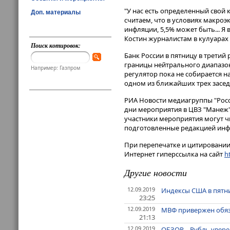
"У нас есть определенный свой к
Доп. материалы
считаем, что в условиях макроэ
инфляции, 5,5% может быть... Я 
Костин журналистам в кулуарах
Поиск котировок:
Банк России в пятницу в третий 
границы нейтрального диапазона
Например: Газпром
регулятор пока не собирается 
одном из ближайших трех засед
РИА Новости медиагруппы "Рос
дни мероприятия в ЦВЗ "Манеж"
участники мероприятия могут ч
подготовленные редакцией инф
При перепечатке и цитировании 
Интернет гиперссылка на сайт
ht
Другие новости
12.09.2019
Индексы США в пятн
23:25
12.09.2019
МВФ привержен обяз
21:13
12.09.2019
ОБЗОР – Рубль увере