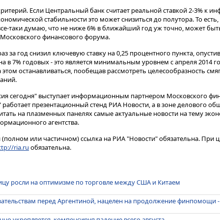
ритерий​​​. Если Центральный банк считает реальной ставкой 2-3% к ин
кономической стабильности это может снизиться до полутора. То есть,
все-таки думаю, что не ниже 6% в ближайший год уж точно, может быть, 
 Московского финансового форума.
раз за год снизил ключевую ставку на 0,25 процентного пункта, опусти
 в 7% годовых - это является минимальным уровнем с апреля 2014 го
на этом останавливаться, пообещав рассмотреть целесообразность смя
аний.
сия сегодня" выступает информационным партнером Московского фин
 работает презентационный стенд РИА Новости, а в зоне делового об
итать на плазменных панелях самые актуальные новости на тему экон
ормационного агентства.
(полном или частичном) ссылка на РИА "Новости" обязательна. При ц
tp://ria.ru
обязательна.
ицу росли на оптимизме по торговле между США и Китаем
ательствам перед Аргентиной, нацелен на продолжение финпомощи -
нно укрепляется, компенсируя падение всего августа