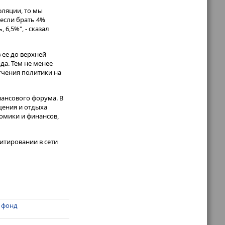
фляции, то мы
 если брать 4%
6,5%", - сказал
в ее до верхней
да. Тем не менее
гчения политики на
ансового форума. В
щения и отдыха
омики и финансов,
итировании в сети
 фонд