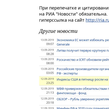
При перепечатке и цитировани
на РИА "Новости" обязательна.
гиперссылка на сайт
http://ria.r
Другие новости
Экономика ЕС может избежать реце
13.09.2019
09:07
Generale
13.09.2019
Литва получит первую крупную па
08:28
13.09.2019
Роскачество и ICRT обновили ре
08:00
Российские производители орган
13.09.2019
03:05
РФ - эксперты
12.09.2019
Индексы США в пятницу росли на
23:25
МВФ привержен обязательствам п
12.09.2019
21:13
финпомощи - фонд
12.09.2019
ОБЗОР – Рубль уверенно укрепляе
20:18
Минфин РФ в 2020 году планирует
12.09.2019