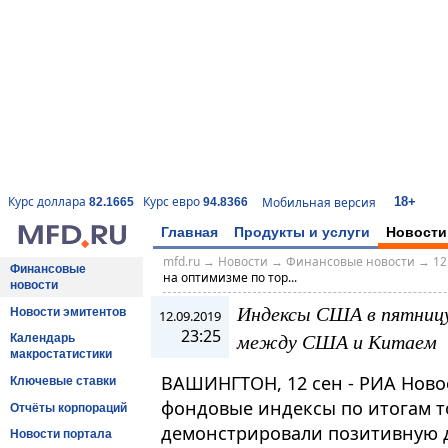
18+
Курс доллара
Курс евро
Мобильная версия
82.1665
94.8366
Главная
Продукты и услуги
Новости
mfd.ru
→
Новости
→
Финансовые новости
→
12
Финансовые
на оптимизме по тор...
новости
Индексы США в пятницу
Новости эмитентов
12.09.2019
23:25
между США и Китаем
Календарь
макростатистики
ВАШИНГТОН, 12 сен - РИА Ново
Ключевые ставки
фондовые индексы по итогам то
Отчёты корпораций
демонстрировали позитивную д
Новости портала