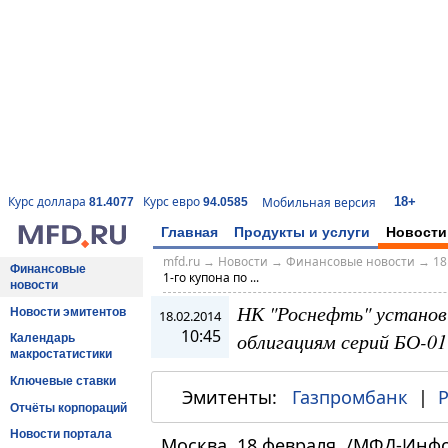
18+
Курс доллара
Курс евро
Мобильная версия
81.4077
94.0585
Главная
Продукты и услуги
Новости
mfd.ru
→
Новости
→
Финансовые новости
→
18
Финансовые
1-го купона по ...
новости
НК "Роснефть" установи
Новости эмитентов
18.02.2014
10:45
облигациям серий БО-01
Календарь
макростатистики
Ключевые ставки
Эмитенты:
Газпромбанк
|
Отчёты корпораций
Новости портала
Москва, 18 февраля. /МФД-Инф