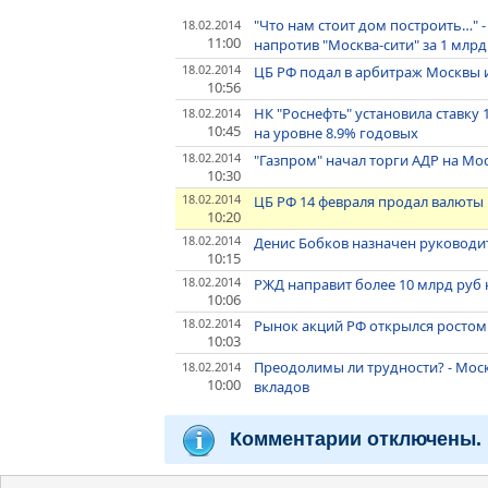
"Что нам стоит дом построить…" -
18.02.2014
11:00
напротив "Москва-сити" за 1 млр
18.02.2014
ЦБ РФ подал в арбитраж Москвы и
10:56
НК "Роснефть" установила ставку 
18.02.2014
10:45
на уровне 8.9% годовых
18.02.2014
"Газпром" начал торги АДР на М
10:30
18.02.2014
ЦБ РФ 14 февраля продал валюты 
10:20
18.02.2014
Денис Бобков назначен руководи
10:15
18.02.2014
РЖД направит более 10 млрд руб н
10:06
18.02.2014
Рынок акций РФ открылся ростом 
10:03
Преодолимы ли трудности? - Мос
18.02.2014
10:00
вкладов
Комментарии отключены.