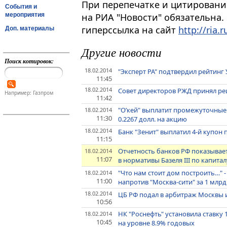
При перепечатке и цитировани
События и
мероприятия
на РИА "Новости" обязательна.
гиперссылка на сайт
http://ria.r
Доп. материалы
Другие новости
Поиск котировок:
18.02.2014
"Эксперт РА" подтвердил рейтинг 
11:45
18.02.2014
Совет директоров РЖД принял ре
Например: Газпром
11:42
"О’кей" выплатит промежуточные
18.02.2014
11:30
0.2267 долл. на акцию
18.02.2014
Банк "Зенит" выплатил 4-й купон
11:15
Отчетность банков РФ показывает
18.02.2014
11:07
в нормативы Базеля III по капитал
"Что нам стоит дом построить…" -
18.02.2014
11:00
напротив "Москва-сити" за 1 млр
18.02.2014
ЦБ РФ подал в арбитраж Москвы и
10:56
НК "Роснефть" установила ставку 
18.02.2014
10:45
на уровне 8.9% годовых