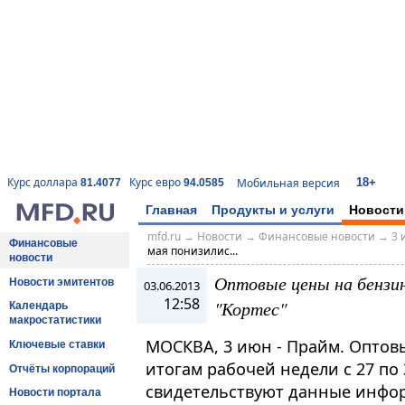
18+
Курс доллара
Курс евро
Мобильная версия
81.4077
94.0585
Главная
Продукты и услуги
Новости
mfd.ru
→
Новости
→
Финансовые новости
→
3 
Финансовые
мая понизилис...
новости
Оптовые цены на бензин
Новости эмитентов
03.06.2013
12:58
"Кортес"
Календарь
макростатистики
МОСКВА, 3 июн - Прайм. Оптов
Ключевые ставки
итогам рабочей недели с 27 по
Отчёты корпораций
свидетельствуют данные инфо
Новости портала