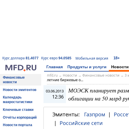
18+
Курс доллара
Курс евро
Мобильная версия
81.4077
94.0585
Главная
Продукты и услуги
Новости
mfd.ru
→
Новости
→
Финансовые новости
→
3 
Финансовые
летние биржевые о...
новости
МОЭСК планирует разм
Новости эмитентов
03.06.2013
12:36
облигации на 50 млрд ру
Календарь
макростатистики
Ключевые ставки
Эмитенты:
Газпром
|
Россе
Отчёты корпораций
|
Российские сети
Новости портала