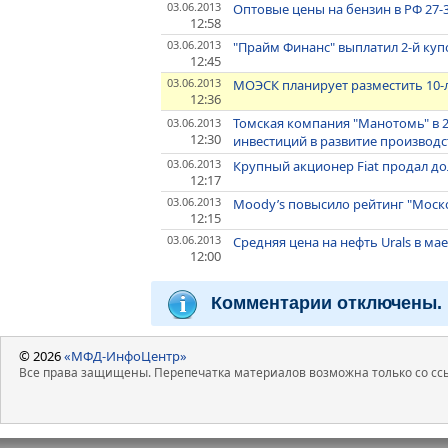
03.06.2013
Оптовые цены на бензин в РФ 27-3
12:58
03.06.2013
"Прайм Финанс" выплатил 2-й куп
12:45
03.06.2013
МОЭСК планирует разместить 10-
12:36
Томская компания "Манотомь" в 
03.06.2013
12:30
инвестиций в развитие производств
03.06.2013
Крупный акционер Fiat продал до
12:17
03.06.2013
Moody’s повысило рейтинг "Моско
12:15
03.06.2013
Средняя цена на нефть Urals в ма
12:00
Комментарии отключены.
© 2026
«МФД-ИнфоЦентр»
Все права защищены. Перепечатка материалов возможна только со ссы