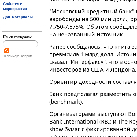
События и
мероприятия
"Московский кредитный банк" 
Доп. материалы
евробонды на 500 млн долл., о
7.750-7.875%. Об этом сообщил
на неназванный источник.
Поиск котировок:
Ранее сообщалось, что книга з
превысила 1 млрд долл. Источ
Например: Газпром
сказал "Интерфаксу", что в ос
инвесторов из США и Лондона.
Ориентир доходности составля
Банк предполагал разместить
(benchmark).
Организаторами выступают BofA M
Bank International (RBI) и The Ro
show бумаг с фиксированной д
в Азии, затем продолжилось в 