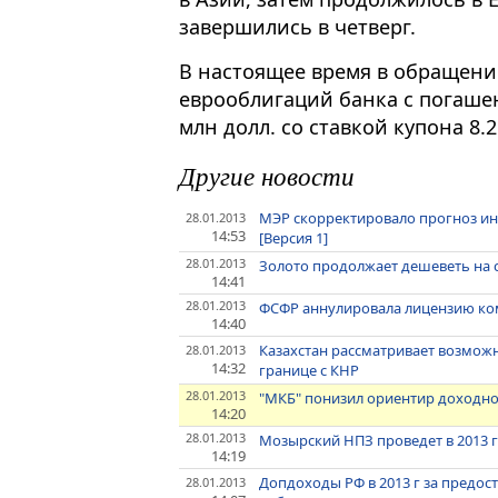
завершились в четверг.
В настоящее время в обращени
еврооблигаций банка с погашен
млн долл. со ставкой купона 8.
Другие новости
МЭР скорректировало прогноз инф
28.01.2013
14:53
[Версия 1]
28.01.2013
Золото продолжает дешеветь на 
14:41
28.01.2013
ФСФР аннулировала лицензию ко
14:40
Казахстан рассматривает возмож
28.01.2013
14:32
границе с КНР
28.01.2013
"МКБ" понизил ориентир доходнос
14:20
28.01.2013
Мозырский НПЗ проведет в 2013 
14:19
Допдоходы РФ в 2013 г за предост
28.01.2013