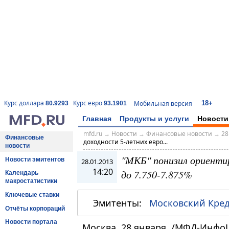
18+
Курс доллара
Курс евро
Мобильная версия
80.9293
93.1901
Главная
Продукты и услуги
Новости
mfd.ru
→
Новости
→
Финансовые новости
→
28
Финансовые
доходности 5-летних евро...
новости
"МКБ" понизил ориенти
Новости эмитентов
28.01.2013
14:20
до 7.750-7.875%
Календарь
макростатистики
Ключевые ставки
Эмитенты:
Московский Кре
Отчёты корпораций
Новости портала
Москва, 28 января. /МФД-Инфо