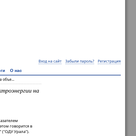
Вход на сайт
Забыли пароль?
Регистрация
ги
О нас
 объе...
ктроэнергии на
казателем
этом говорится в
("ОДУ Урала").