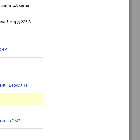
тавило 46 млрд
ла 5 млрд 226.8
 КНР
вич [Версия 1]
ского ЭМЗ"