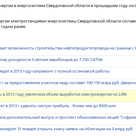
нергии в энергосистеме Свердловской области в прошедшем году сос
ергии электростанциями энергосистемы Свердловской области состави
м годом ранее.
вает возможность строительства нефтепродуктопровода на границе с
тир доходности 5-летних евробондов до 7.750-7.875%
дет в 2013 году капремонт с полной остановкой работы
г за предоставление участков недр составят 100-150 млрд руб -Дворко
ь в 2012 году увеличила объем выработки электроэнергии на 2.8%
ет в 2013 г удвоить чистую прибыль - более чем до $500 млн
ала дополнительный выпуск и проспект обыкновенных акций "Софрин
анирует 31 января открыть книгу заявок на облигации на 3 млрд руб