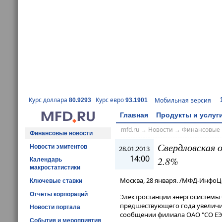
Курс доллара
Курс евро
Мобильная версия
80.9293
93.1901
Главная
Продукты и услуг
mfd.ru
→
Новости
→
Финансовые 
Финансовые новости
Свердловская 
Новости эмитентов
28.01.2013
14:00
2.8%
Календарь
макростатистики
Москва, 28 января. /МФД-ИнфоЦ
Ключевые ставки
Отчёты корпораций
Электростанции энергосистемы 
предшествующего года увеличили
Новости портала
сообщении филиала ОАО "СО ЕЭС
События и мероприятия