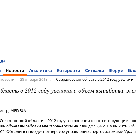
18+
и
Новости
Аналитика
Котировки
Сигналы
Форум
Бло
новости
→
28 января 2013 г.
→
Свердловская область в 2012 году увеличила
область в 2012 году увеличила объем выработки эле
ентр, MFD.RU/
Свердловской области в 2012 году в сравнении с соответствующим по
 объем выработки электроэнергии на 2.8% до 53,464.1 млн кВт.ч. Об 
" "Объединенное диспетчерское управление энергосистемами Урала" 