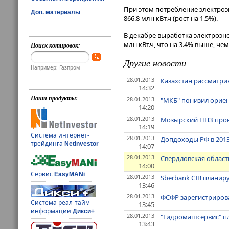
При этом потребление электроэ
Доп. материалы
866.8 млн кВт.ч (рост на 1.5%).
В декабре выработка электроэн
млн кВт.ч, что на 3.4% выше, че
Поиск котировок:
Другие новости
Например: Газпром
28.01.2013
Казахстан рассматри
14:32
Наши продукты:
28.01.2013
"МКБ" понизил ориен
14:20
28.01.2013
Мозырский НПЗ прове
14:19
Система интернет-
28.01.2013
Допдоходы РФ в 2013 
трейдинга
NetInvestor
14:07
28.01.2013
Свердловская област
14:00
Сервис
EasyMANi
28.01.2013
Sberbank CIB планиру
13:46
28.01.2013
ФСФР зарегистриров
Система реал-тайм
13:45
информации
Дикси+
28.01.2013
"Гидромашсервис" пл
13:43