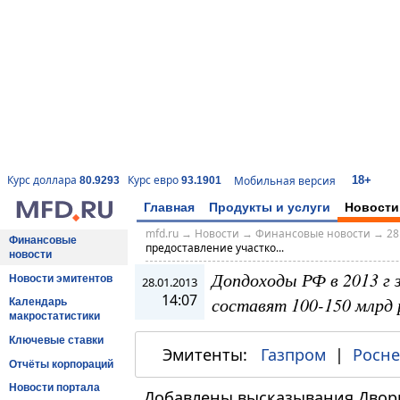
18+
Курс доллара
Курс евро
Мобильная версия
80.9293
93.1901
Главная
Продукты и услуги
Новости
mfd.ru
→
Новости
→
Финансовые новости
→
28
Финансовые
предоставление участко...
новости
Допдоходы РФ в 2013 г 
Новости эмитентов
28.01.2013
14:07
составят 100-150 млрд 
Календарь
макростатистики
Ключевые ставки
Эмитенты:
Газпром
|
Росн
Отчёты корпораций
Новости портала
Добавлены высказывания Дворко