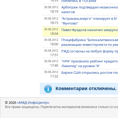
снизилась в 15,6 раза
Арбитраж подтвердил незаконнос
30.08.2012
18:19
налогов
"Астраханьэнерго" планирует в 
30.08.2012
18:15
"Фунтово"
30.08.2012
Павел Фрадков назначен замруко
18:04
Птицефабрика "Белокалитвинская
30.08.2012
18:00
реализацию инвестпроекта по ре
30.08.2012
РЖД согласны на любую форму пр
17:51
"НРА" присвоило рейтинг кредит
30.08.2012
17:40
Лимитед" на уровне "А"
30.08.2012
Биржи США открылись ростом пос
17:32
Комментарии отключены.
© 2026
«МФД-ИнфоЦентр»
Все права защищены. Перепечатка материалов возможна только со ссы