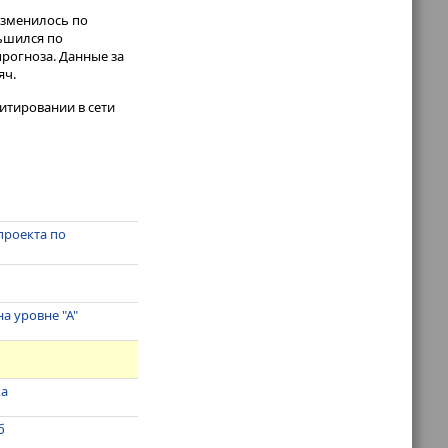
изменилось по
ньшился по
прогноза. Данные за
яч.
итировании в сети
проекта по
а уровне "А"
ка
б