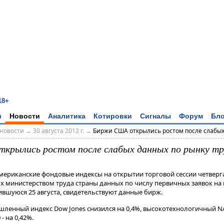
18+
и
Новости
Аналитика
Котировки
Сигналы
Форум
Бло
новости
→
30 августа 2012 г.
→
Биржи США открылись ростом после слабых 
рылись ростом после слабых данных по рынку тр
 Американские фондовые индексы на открытии торговой сессии четвер
 министерством труда страны данных по числу первичных заявок на 
ившуюся 25 августа, свидетельствуют данные бирж.
ленный индекс Dow Jones снизился на 0,4%, высокотехнологичный NA
- на 0,42%.