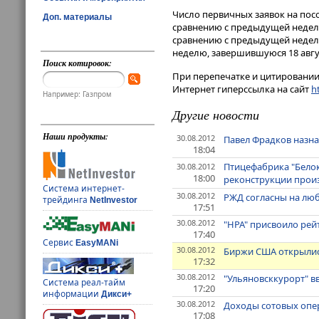
Число первичных заявок на пос
Доп. материалы
сравнению с предыдущей неделе
сравнению с предыдущей неделе
неделю, завершившуюся 18 авгус
Поиск котировок:
При перепечатке и цитировании 
Интернет гиперссылка на сайт
ht
Например: Газпром
Другие новости
Наши продукты:
30.08.2012
Павел Фрадков назна
18:04
Птицефабрика "Белок
30.08.2012
18:00
реконструкции прои
Система интернет-
30.08.2012
РЖД согласны на лю
трейдинга
NetInvestor
17:51
30.08.2012
"НРА" присвоило рей
17:40
Сервис
EasyMANi
30.08.2012
Биржи США открылис
17:32
30.08.2012
"Ульяновсккурорт" в
Система реал-тайм
17:20
информации
Дикси+
30.08.2012
Доходы сотовых опера
17:08