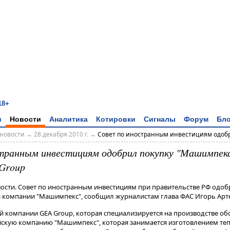
18+
и
Новости
Аналитика
Котировки
Сигналы
Форум
Бло
новости
→
28 декабря 2010 г.
→
Совет по иностранным инвестициям одобри
транным инвестициям одобрил покупку "Машимпекс
Group
вости. Совет по иностранным инвестициям при правительстве РФ одо
й компании "Машимпекс", сообщил журналистам глава ФАС Игорь Арт
й компании GEA Group, которая специализируется на производстве о
ийскую компанию "Машимпекс", которая занимается изготовлением т