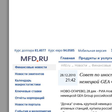
Курс доллара
Курс евро
Мобильная версия
81.4077
94.0585
Главная
Продукты и услуг
mfd.ru
→
Новости
→
Финансовые 
Финансовые новости
Совет по инос
Новости эмитентов
28.12.2010
21:42
немецкой GEA 
Календарь
макростатистики
НОВО-ОГАРЕВО, 28 дек - РИА Но
Ключевые ставки
немецкой GEA Group российско
Отчёты корпораций
"Дочка" очень крупной немецко
Новости портала
атомных станций, купила росс
События и мероприятия