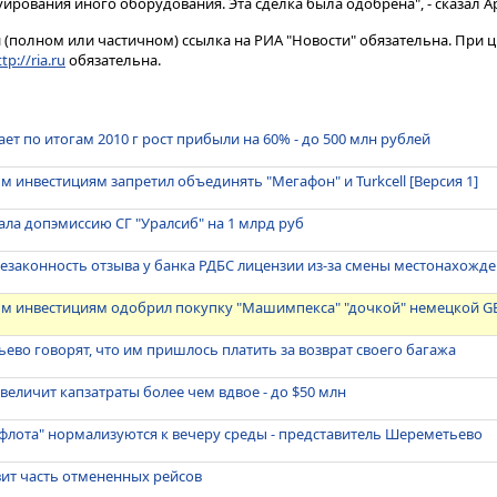
ирования иного оборудования. Эта сделка была одобрена", - сказал А
(полном или частичном) ссылка на РИА "Новости" обязательна. При ц
tp://ria.ru
обязательна.
ет по итогам 2010 г рост прибыли на 60% - до 500 млн рублей
м инвестициям запретил объединять "Мегафон" и Turkcell [Версия 1]
ла допэмиссию СГ "Уралсиб" на 1 млрд руб
езаконность отзыва у банка РДБС лицензии из-за смены местонахожд
ым инвестициям одобрил покупку "Машимпекса" "дочкой" немецкой G
во говорят, что им пришлось платить за возврат своего багажа
величит капзатраты более чем вдвое - до $50 млн
флота" нормализуются к вечеру среды - представитель Шереметьево
вит часть отмененных рейсов