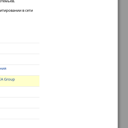
ртемьев.
итировании в сети
ения
EA Group