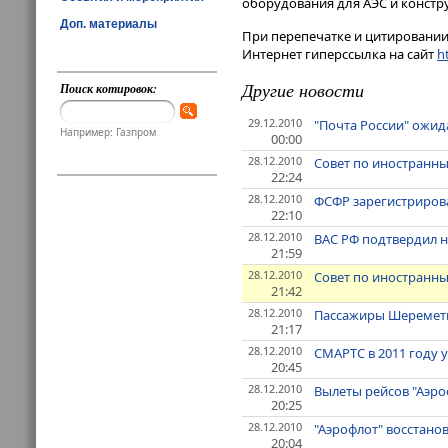
оборудования для АЭС и констру
Доп. материалы
При перепечатке и цитировании 
Интернет гиперссылка на сайт
ht
Другие новости
Поиск котировок:
29.12.2010
"Почта России" ожида
Например: Газпром
00:00
28.12.2010
Совет по иностранны
22:24
28.12.2010
ФСФР зарегистрирова
22:10
28.12.2010
ВАС РФ подтвердил н
21:59
28.12.2010
Совет по иностранн
21:42
28.12.2010
Пассажиры Шереметье
21:17
28.12.2010
СМАРТС в 2011 году у
20:45
28.12.2010
Вылеты рейсов "Аэро
20:25
28.12.2010
"Аэрофлот" восстано
20:04