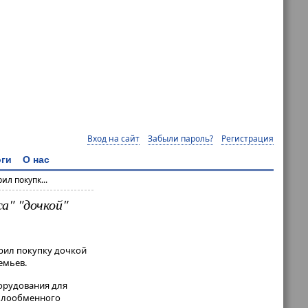
Вход на сайт
Забыли пароль?
Регистрация
ги
О нас
л покупк...
а" "дочкой"
брил покупку дочкой
емьев.
борудования для
еплообменного