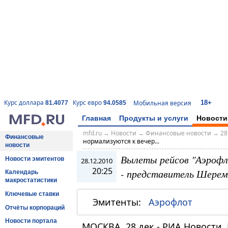
18+
Курс доллара
Курс евро
Мобильная версия
81.4077
94.0585
Главная
Продукты и услуги
Новости
mfd.ru
→
Новости
→
Финансовые новости
→
28
Финансовые
нормализуются к вечер...
новости
Вылеты рейсов "Аэрофл
Новости эмитентов
28.12.2010
20:25
- представитель Шерем
Календарь
макростатистики
Ключевые ставки
Эмитенты:
Аэрофлот
Отчёты корпораций
Новости портала
МОСКВА, 28 дек - РИА Новости.