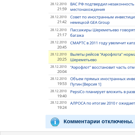
ВАС РФ подтвердил незаконность 
28.12.2010
21:59
местонахождения
Совет по иностранным инвестици
28.12.2010
21:42
немецкой GEA Group
Пассажиры Шереметьево говорят, 
28.12.2010
21:17
багажа
28.12.2010
СМАРТС в 2011 году увеличит капз
20:45
Вылеты рейсов "Аэрофлота" норма
28.12.2010
20:25
Шереметьево
28.12.2010
"Аэрофлот" восстановит часть от
20:04
Объем прямых иностранных инвест
28.12.2010
19:53
Путин [Версия 1]
28.12.2010
PepsiCo планирует вложить в разв
19:40
28.12.2010
АЛРОСА по итогам 2010 г ожидает р
19:24
Комментарии отключены.