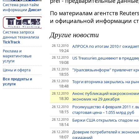
prel - предварительные данные,
Система реал-тайм
информации
Дикси+
По материалам агентств Reuter
и официальной информации ста
Другие новости
Система запроса
данных теханализа
TickTrack
28.12.2010
АЛРОСА по итогам 2010 г ожидает р
19:24
Реклама и
маркетинговые
28.12.2010
US Treasuries дешевеют в предд
услуги
19:08
28.12.2010
"Уралсвязьинформ" привлечет кр
Цены и оферта
18:55
Все продукты и
28.12.2010
Торги вторника закрылись на ры
услуги
18:48
Анонс публикаций макроэкономи
28.12.2010
18:30
экономик на 29 декабря
Росимущество 4 февраля 2011 г. в
28.12.2010
18:15
стартовая цена – 1.055 млрд руб
28.12.2010
Биржи США открылись спадом на
18:14
Доверие потребителей к экономик
28.12.2010
18:07
ожиданий