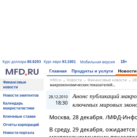
18+
Курс доллара
Курс евро
Мобильная версия
80.9293
93.1901
Главная
Продукты и услуги
Новости
mfd.ru
→
Новости
→
Финансовые новости
→
28
Финансовые
макроэкономических показателей...
новости
Анонс публикаций макро
Новости эмитентов
28.12.2010
18:30
ключевых мировых эконо
Календарь
макростатистики
Москва, 28 декабря. /МФД-Инф
Ключевые ставки
Отчёты корпораций
В среду, 29 декабря, ожидаетс
Новости портала