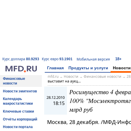
18+
Курс доллара
Курс евро
Мобильная версия
80.9293
93.1901
Главная
Продукты и услуги
Новости
mfd.ru
→
Новости
→
Финансовые новости
→
28
Финансовые
выставит на аукц...
новости
Росимущество 4 феврал
Новости эмитентов
28.12.2010
100% "Мосэлектротягс
Календарь
18:15
макростатистики
млрд руб
Ключевые ставки
Отчёты корпораций
Москва, 28 декабря. /МФД-Инф
Новости портала