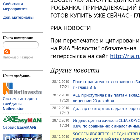
События и
РОСБАНКА, ПРИНАДЛЕЖАЩИЙ В
мероприятия
ГОТОВ КУПИТЬ УЖЕ СЕЙЧАС - Г
Доп. материалы
РИА НОВОСТИ
Поиск котировок:
При перепечатке и цитировани
на РИА "Новости" обязательна.
гиперссылка на сайт
http://ria.r
Например: Газпром
Другие новости
Наши продукты:
Пакет правительства столицы в Б
28.12.2010
17:21
г - глава ВТБ
АСВ приступила к выплатам вкла
28.12.2010
Система интернет-
17:20
лицензии 20 декабря
трейдинга
28.12.2010
Доллар во вторник падает к евр
NetInvestor
17:13
Индекс цен на жилье в США S&P/Ca
28.12.2010
17:04
0.8% по сравнению с аналогичн
Сервис
EasyMANi
SOCGEN ЯВЛЯЕТСЯ НЕ ЕДИНСТВЕ
28.12.2010
ПРИНАДЛЕЖАЩИЙ ВТБ КАПИТАЛУ,