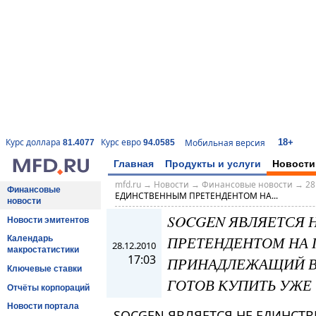
18+
Курс доллара
Курс евро
Мобильная версия
81.4077
94.0585
Главная
Продукты и услуги
Новости
mfd.ru
→
Новости
→
Финансовые новости
→
28
Финансовые
ЕДИНСТВЕННЫМ ПРЕТЕНДЕНТОМ НА...
новости
SOCGEN ЯВЛЯЕТСЯ 
Новости эмитентов
ПРЕТЕНДЕНТОМ НА 
Календарь
28.12.2010
макростатистики
17:03
ПРИНАДЛЕЖАЩИЙ ВТ
Ключевые ставки
ГОТОВ КУПИТЬ УЖЕ 
Отчёты корпораций
Новости портала
SOCGEN ЯВЛЯЕТСЯ НЕ ЕДИНСТ