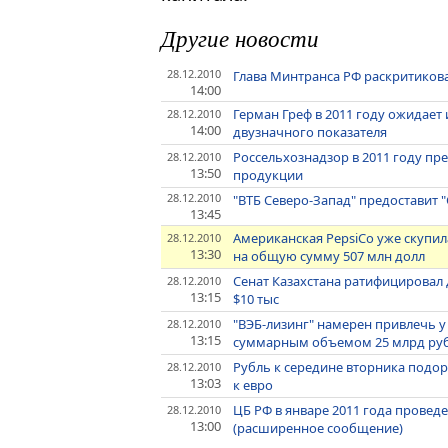
Другие новости
28.12.2010
Глава Минтранса РФ раскритиков
14:00
Герман Греф в 2011 году ожидает
28.12.2010
14:00
двузначного показателя
Россельхознадзор в 2011 году пр
28.12.2010
13:50
продукции
28.12.2010
"ВТБ Северо-Запад" предоставит 
13:45
Американская PepsiCo уже скупил
28.12.2010
13:30
на общую сумму 507 млн долл
Сенат Казахстана ратифицировал 
28.12.2010
13:15
$10 тыс
"ВЭБ-лизинг" намерен привлечь у
28.12.2010
13:15
суммарным объемом 25 млрд ру
Рубль к середине вторника подор
28.12.2010
13:03
к евро
ЦБ РФ в январе 2011 года провед
28.12.2010
13:00
(расширенное сообщение)