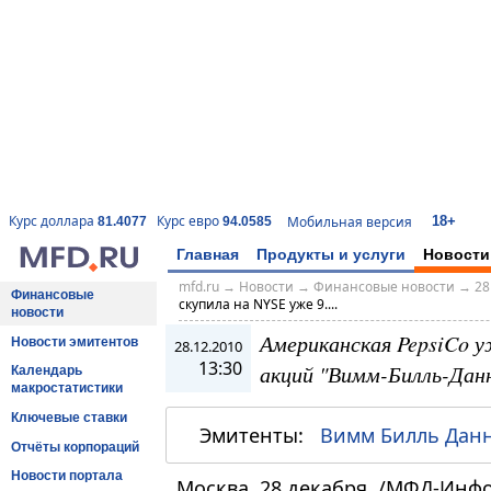
18+
Курс доллара
Курс евро
Мобильная версия
81.4077
94.0585
Главная
Продукты и услуги
Новости
mfd.ru
→
Новости
→
Финансовые новости
→
28
Финансовые
скупила на NYSE уже 9....
новости
Американская PepsiCo у
Новости эмитентов
28.12.2010
13:30
акций "Вимм-Билль-Данн
Календарь
макростатистики
Ключевые ставки
Эмитенты:
Вимм Билль Дан
Отчёты корпораций
Новости портала
Москва, 28 декабря. /МФД-Инф