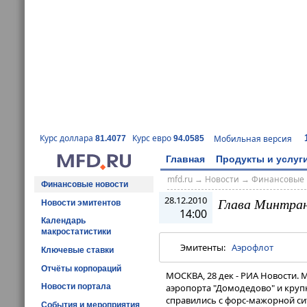
Курс доллара
Курс евро
Мобильная версия
81.4077
94.0585
Главная
Продукты и услуг
mfd.ru
→
Новости
→
Финансовые 
Финансовые новости
28.12.2010
Глава Минтран
Новости эмитентов
14:00
Календарь
макростатистики
Эмитенты:
Аэрофлот
Ключевые ставки
Отчёты корпораций
МОСКВА, 28 дек - РИА Новости.
Новости портала
аэропорта "Домодедово" и круп
справились с форс-мажорной си
События и мероприятия