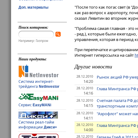
"После того как погас свет (в "
Доп. материалы
как раз вопрос к аэропорту, по
сказал Левитин во вторник жур
Поиск котировок:
"Проблема самая главная - это 
- ред.), которые были ежегодно,
управления, которая в период к
Например: Газпром
При перепечатке и цитировании 
Интернет гиперссылка на сайт
ht
Наши продукты:
Другие новости
28.12.2010
Рынок акций РФ умер
14:20
Система интернет-
трейдинга
NetInvestor
28.12.2010
Глава Минтранса РФ 
14:16
Счетная палата РФ д
28.12.2010
Сервис
14:15
EasyMANi
транспортным комп
28.12.2010
"Аэрофлот" может на
14:11
Система реал-тайм
28.12.2010
Глава Минтранса РФ
информации
Дикси+
14:00
28.12.2010
Герман Греф в 2011 