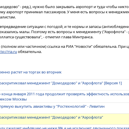
Домодедово" - ред.), нужно было закрывать аэропорт и туда чтобы никто 
чему аэропорт принимал пассажиров. У меня есть вопросы к менеджмен
налистам.
непредвидение ситуации с погодой, и те нормы и запасы (антиобледе
 оказались малы. Поэтому есть вопросы к менеджменту ("Аэрофлота" - р
оллапса существовала", - отметил глава Минтранса.
(полном или частичном) ссылка на РИА "Новости" обязательна. При ц
tp://ria.ru
обязательна.
енно растет на торгах во вторник
раскритиковал менеджмент "Домодедово" и "Аэрофлота" [Версия 1]
о конца января 2011 года продолжит проверять эффектность использов
лексом Москвы
прямую выкупить авиактивы у "Ростехнологий" - Левитин
 раскритиковал менеджмент "Домодедово" и "Аэрофлота"
году ожидает инфляцию не ниже 9% и не исключает двузначного показ