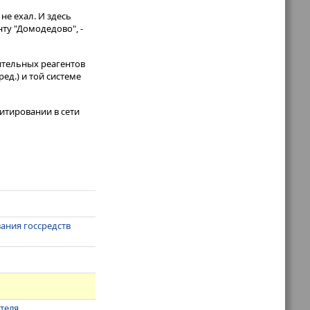
не ехал. И здесь
ту "Домодедово", -
нительных реагентов
ед.) и той системе
итировании в сети
ания госсредств
ателя