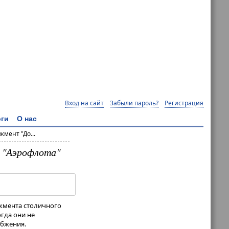
Вход на сайт
Забыли пароль?
Регистрация
ги
О нас
мент "До...
 "Аэрофлота"
джмента столичного
гда они не
абжения.