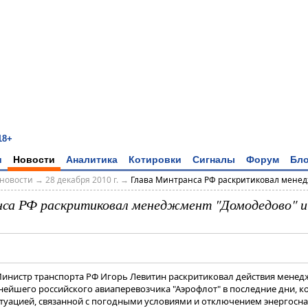
18+
и
Новости
Аналитика
Котировки
Сигналы
Форум
Бло
новости
→
28 декабря 2010 г.
→
Глава Минтранса РФ раскритиковал менедж
са РФ раскритиковал менеджмент "Домодедово" и
 Министр транспорта РФ Игорь Левитин раскритиковал действия мене
нейшего российского авиаперевозчика "Аэрофлот" в последние дни, ко
туацией, связанной с погодными условиями и отключением энергосн