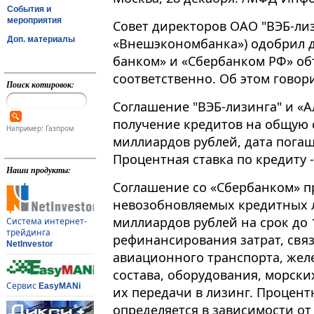
События и
мероприятия
Совет директоров ОАО "ВЭБ-лиз
Доп. материалы
«Внешэкономбанка») одобрил д
банком» и «Сбербанком РФ» объ
соответственно. Об этом гово
Поиск котировок:
Соглашение "ВЭБ-лизинга" и «
получение кредитов на общую
Например: Газпром
миллиардов рублей, дата погаш
Процентная ставка по кредиту -
Наши продукты:
Соглашение со «Сбербанком» п
невозобновляемых кредитных 
миллиардов рублей на срок до 
Система интернет-
трейдинга
рефинансирования затрат, свя
NetInvestor
авиационного транспорта, же
состава, оборудования, морски
Сервис
EasyMANi
их передачи в лизинг. Процент
определяется в зависимости от