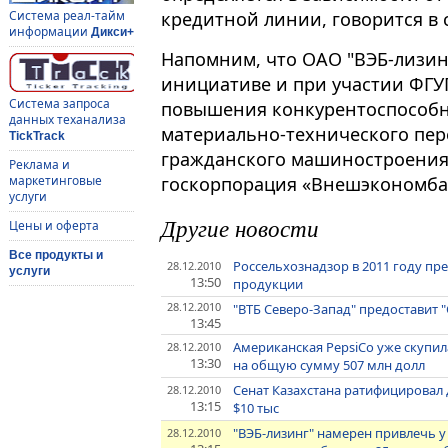
кредитной линии, говорится в
Система реал-тайм
информации
Дикси+
Напомним, что ОАО "ВЭБ-лизинг
инициативе и при участии ФГУП
Система запроса
повышения конкурентоспособн
данных теханализа
материально-технического пе
TickTrack
гражданского машиностроения
Реклама и
госкорпорация «Внешэкономба
маркетинговые
услуги
Другие новости
Цены и оферта
Все продукты и
Россельхознадзор в 2011 году пр
28.12.2010
услуги
13:50
продукции
28.12.2010
"ВТБ Северо-Запад" предоставит 
13:45
Американская PepsiCo уже скупил
28.12.2010
13:30
на общую сумму 507 млн долл
Сенат Казахстана ратифицировал 
28.12.2010
13:15
$10 тыс
"ВЭБ-лизинг" намерен привлечь у
28.12.2010