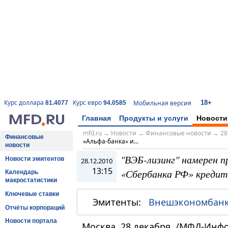
18+
Курс доллара
Курс евро
Мобильная версия
81.4077
94.0585
Главная
Продукты и услуги
Новости
mfd.ru
→
Новости
→
Финансовые новости
→
28
Финансовые
«Альфа-банка» и...
новости
"ВЭБ-лизинг" намерен п
Новости эмитентов
28.12.2010
13:15
«Сбербанка РФ» кредит
Календарь
макростатистики
Ключевые ставки
Эмитенты:
Внешэкономбан
Отчёты корпораций
Новости портала
Москва, 28 декабря. /МФД-Инф