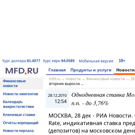
18+
Курс доллара
Курс евро
Мобильная версия
81.4077
94.0585
Главная
Продукты и услуги
Новости
mfd.ru
→
Новости
→
Финансовые новости
→
28
Финансовые
вторник выросла ...
новости
Однодневная ставка Mos
Новости эмитентов
28.12.2010
12:54
п.п. - до 3,76%
Календарь
макростатистики
МОСКВА, 28 дек - РИА Новости.
Ключевые ставки
Rate, индикативная ставка пре
Отчёты корпораций
(депозитов) на московском де
Новости портала