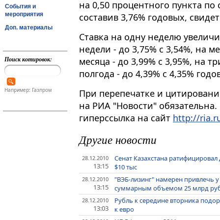
на 0,50 процентного пункта по
События и
мероприятия
составив 3,76% годовых, свиде
Доп. материалы
Ставка на одну неделю увеличил
недели - до 3,75% с 3,54%, на ме
Поиск котировок:
месяца - до 3,99% с 3,95%, на тр
полгода - до 4,39% с 4,35% годо
Например: Газпром
При перепечатке и цитировани
на РИА "Новости" обязательна.
гиперссылка на сайт
http://ria.r
Другие новости
Сенат Казахстана ратифицировал 
28.12.2010
13:15
$10 тыс
"ВЭБ-лизинг" намерен привлечь у
28.12.2010
13:15
суммарным объемом 25 млрд ру
Рубль к середине вторника подор
28.12.2010
13:03
к евро