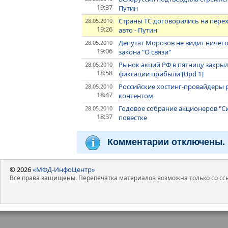
19:37
Путин
Страны ТС договорились на пере
28.05.2010
19:26
авто - Путин
Депутат Морозов не видит ничег
28.05.2010
19:06
закона "О связи"
Рынок акций РФ в пятницу закры
28.05.2010
18:58
фиксации прибыли [Upd 1]
Российские хостинг-провайдеры 
28.05.2010
18:47
контентом
Годовое собрание акционеров "С
28.05.2010
18:37
повестке
Комментарии отключены.
© 2026
«МФД-ИнфоЦентр»
Все права защищены. Перепечатка материалов возможна только со ссы