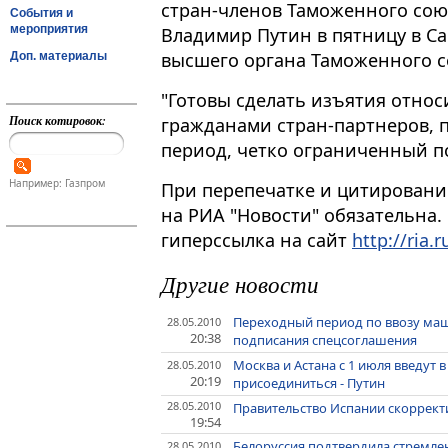
стран-членов Таможенного сою
События и
мероприятия
Владимир Путин в пятницу в Са
высшего органа Таможенного с
Доп. материалы
"Готовы сделать изъятия отно
Поиск котировок:
гражданами стран-партнеров, 
период, четко ограниченный по 
Например: Газпром
При перепечатке и цитировани
на РИА "Новости" обязательна.
гиперссылка на сайт
http://ria.r
Другие новости
Переходный период по ввозу ма
28.05.2010
20:38
подписания спецсоглашения
Москва и Астана с 1 июля введут
28.05.2010
20:19
присоединиться - Путин
28.05.2010
Правительство Испании скоррект
19:54
Белоруссия подтвердила стремле
28.05.2010