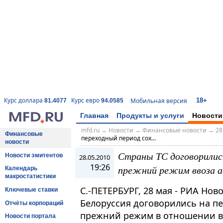
18+
Курс доллара
Курс евро
Мобильная версия
81.4077
94.0585
Главная
Продукты и услуги
Новости
mfd.ru
→
Новости
→
Финансовые новости
→
28
Финансовые
переходный период сох...
новости
Страны ТС договорилис
Новости эмитентов
28.05.2010
19:26
прежний режим ввоза а
Календарь
макростатистики
С.-ПЕТЕРБУРГ, 28 мая - РИА Ново
Ключевые ставки
Белоруссия договорились на п
Отчёты корпораций
прежний режим в отношении в
Новости портала