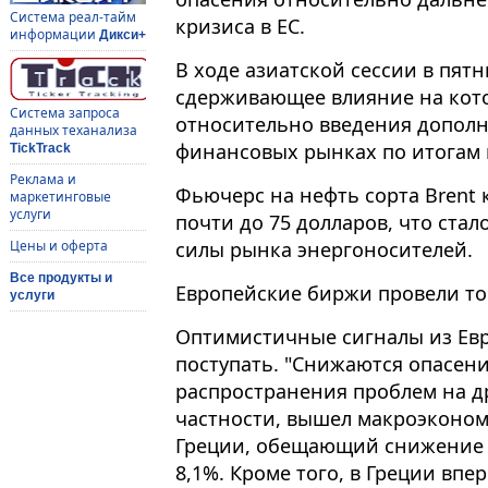
Система реал-тайм
кризиса в ЕС.
информации
Дикси+
В ходе азиатской сессии в пятн
сдерживающее влияние на кот
Система запроса
относительно введения допол
данных теханализа
финансовых рынках по итогам к
TickTrack
Реклама и
Фьючерс на нефть сорта Brent
маркетинговые
услуги
почти до 75 долларов, что ста
силы рынка энергоносителей.
Цены и оферта
Все продукты и
Европейские биржи провели то
услуги
Оптимистичные сигналы из Ев
поступать. "Снижаются опасени
распространения проблем на д
частности, вышел макроэконом
Греции, обещающий снижение 
8,1%. Кроме того, в Греции вп