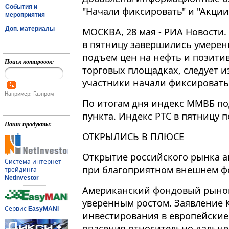
События и
"Начали фиксировать" и "Акции
мероприятия
Доп. материалы
МОСКВА, 28 мая - РИА Новости.
в пятницу завершились умерен
подъем цен на нефть и позити
Поиск котировок:
торговых площадках, следует и
участники начали фиксировать
Например: Газпром
По итогам дня индекс ММВБ под
пункта. Индекс РТС в пятницу по
Наши продукты:
ОТКРЫЛИСЬ В ПЛЮСЕ
Открытие российского рынка а
Система интернет-
при благоприятном внешнем ф
трейдинга
NetInvestor
Американский фондовый рынок
уверенным ростом. Заявление 
Сервис
EasyMANi
инвестирования в европейски
опасения относительно дальне