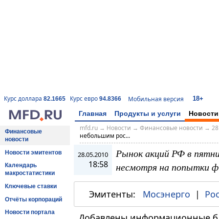
18+
Курс доллара
Курс евро
Мобильная версия
82.1665
94.8366
Главная
Продукты и услуги
Новости
mfd.ru
→
Новости
→
Финансовые новости
→
28
Финансовые
небольшим рос...
новости
Рынок акций РФ в пятн
Новости эмитентов
28.05.2010
18:58
несмотря на попытки ф
Календарь
макростатистики
Ключевые ставки
Эмитенты:
Мосэнерго
|
Ро
Отчёты корпораций
Новости портала
Добавлены информационные бл