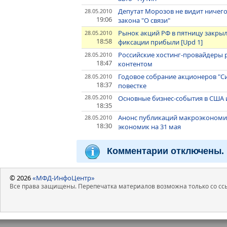
Депутат Морозов не видит ничег
28.05.2010
19:06
закона "О связи"
Рынок акций РФ в пятницу закры
28.05.2010
18:58
фиксации прибыли [Upd 1]
Российские хостинг-провайдеры 
28.05.2010
18:47
контентом
Годовое собрание акционеров "С
28.05.2010
18:37
повестке
28.05.2010
Основные бизнес-события в США 
18:35
Анонс публикаций макроэкономи
28.05.2010
18:30
экономик на 31 мая
Комментарии отключены.
© 2026
«МФД-ИнфоЦентр»
Все права защищены. Перепечатка материалов возможна только со ссы