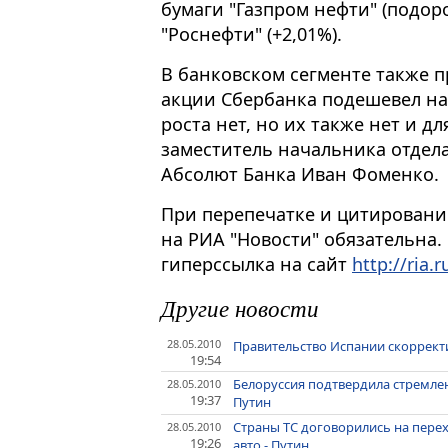
бумаги "Газпром нефти" (подор
"Роснефти" (+2,01%).
В банковском сегменте также 
акции Сбербанка подешевел на
роста нет, но их также нет и д
заместитель начальника отдел
Абсолют Банка Иван Фоменко.
При перепечатке и цитировани
на РИА "Новости" обязательна.
гиперссылка на сайт
http://ria.r
Другие новости
28.05.2010
Правительство Испании скоррект
19:54
Белоруссия подтвердила стремле
28.05.2010
19:37
Путин
Страны ТС договорились на пере
28.05.2010
19:26
авто - Путин