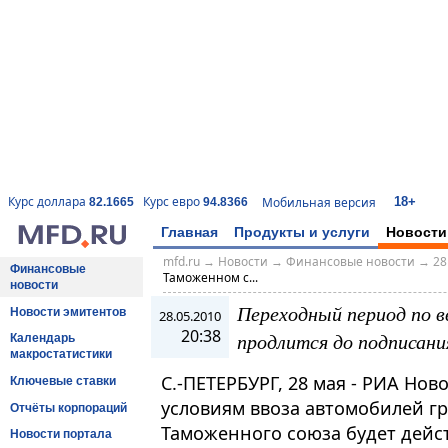
18+
Курс доллара
Курс евро
Мобильная версия
82.1665
94.8366
Главная
Продукты и услуги
Новости
mfd.ru
→
Новости
→
Финансовые новости
→
28
Финансовые
Таможенном с...
новости
Переходный период по 
Новости эмитентов
28.05.2010
20:38
продлится до подписани
Календарь
макростатистики
С.-ПЕТЕРБУРГ, 28 мая - РИА Но
Ключевые ставки
условиям ввоза автомобилей г
Отчёты корпораций
Таможенного союза будет дейс
Новости портала