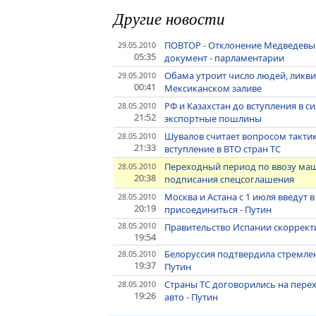
Другие новости
ПОВТОР - Отклонение Медведевым
29.05.2010
05:35
документ - парламентарии
Обама утроит число людей, ликв
29.05.2010
00:41
Мексиканском заливе
РФ и Казахстан до вступления в 
28.05.2010
21:52
экспортные пошлины
Шувалов считает вопросом такт
28.05.2010
21:33
вступление в ВТО стран ТС
Переходный период по ввозу ма
28.05.2010
20:38
подписания спецсоглашения
Москва и Астана с 1 июля введут
28.05.2010
20:19
присоединиться - Путин
28.05.2010
Правительство Испании скоррект
19:54
Белоруссия подтвердила стремле
28.05.2010
19:37
Путин
Страны ТС договорились на пере
28.05.2010
19:26
авто - Путин