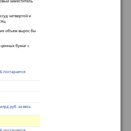
ервый заместитель
ссуд четвертой и
сяц.
 их объем вырос бы
 ценных бумаг с
ЦБ постарается
млрд руб. за весь
ЦБ постарается