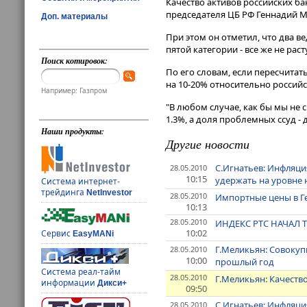
Качество активов российских ба
председателя ЦБ РФ Геннадий 
Доп. материалы
При этом он отметил, что два в
пятой категории - все же не рас
Поиск котировок:
По его словам, если пересчита
на 10-20% относительно российс
Например: Газпром
"В любом случае, как бы мы не 
1.3%, а доля проблемных ссуд - д
Наши продукты:
Другие новости
С.Игнатьев: Инфляция
28.05.2010
10:15
удержать на уровне
Система интернет-
трейдинга
NetInvestor
28.05.2010
Импортные цены в Ге
10:13
28.05.2010
ИНДЕКС РТС НАЧАЛ 
10:02
Сервис
EasyMANi
Г.Меликьян: Совокупн
28.05.2010
10:00
прошлый год
Система реал-тайм
28.05.2010
Г.Меликьян: Качеств
информации
Дикси+
09:50
С.Игнатьев: Инфляция
28.05.2010