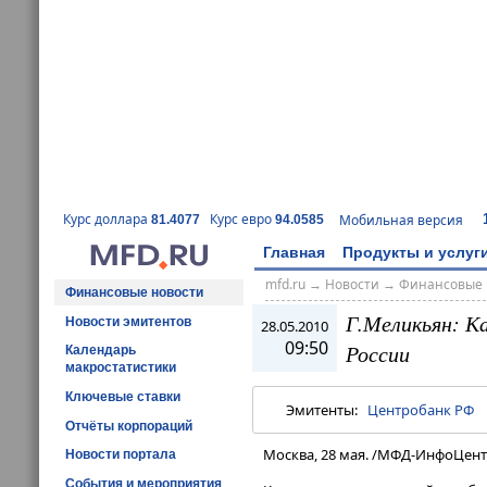
Курс доллара
Курс евро
Мобильная версия
81.4077
94.0585
Главная
Продукты и услуг
mfd.ru
→
Новости
→
Финансовые 
Финансовые новости
Г.Меликьян: К
Новости эмитентов
28.05.2010
09:50
России
Календарь
макростатистики
Ключевые ставки
Эмитенты:
Центробанк РФ
Отчёты корпораций
Москва, 28 мая. /МФД-ИнфоЦент
Новости портала
События и мероприятия