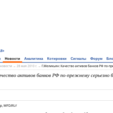
18+
и
Новости
Аналитика
Котировки
Сигналы
Форум
Бло
новости
→
28 мая 2010 г.
→
Г.Меликьян: Качество активов банков РФ по-пре
ачество активов банков РФ по-прежнему серьезно 
р, MFD.RU/