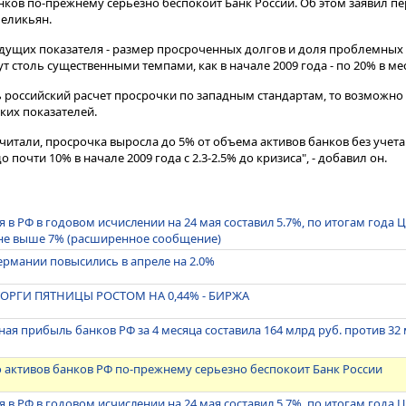
нков по-прежнему серьезно беспокоит Банк России. Об этом заявил п
Меликьян.
едущих показателя - размер просроченных долгов и доля проблемных 
тут столь существенными темпами, как в начале 2009 года - по 20% в ме
ть российский расчет просрочки по западным стандартам, то возможно
ких показателей.
считали, просрочка выросла до 5% от объема активов банков без учета
о почти 10% в начале 2009 года с 2.3-2.5% до кризиса", - добавил он.
 в РФ в годовом исчислении на 24 мая составил 5.7%, по итогам года 
 не выше 7% (расширенное сообщение)
рмании повысились в апреле на 2.0%
ТОРГИ ПЯТНИЦЫ РОСТОМ НА 0,44% - БИРЖА
ая прибыль банков РФ за 4 месяца составила 164 млрд руб. против 32 
о активов банков РФ по-прежнему серьезно беспокоит Банк России
 в РФ в годовом исчислении на 24 мая составил 5.7%, по итогам года 