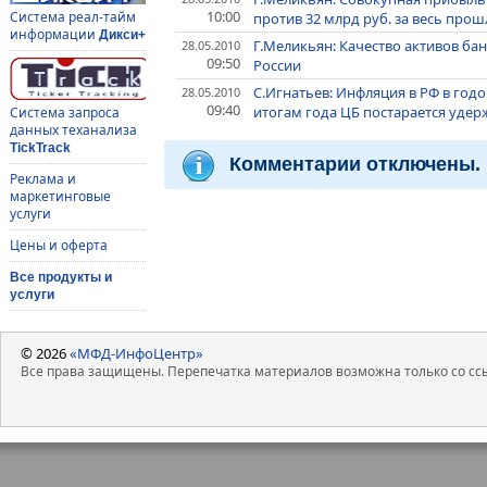
10:00
Система реал-тайм
против 32 млрд руб. за весь про
информации
Дикси+
Г.Меликьян: Качество активов ба
28.05.2010
09:50
России
С.Игнатьев: Инфляция в РФ в годо
28.05.2010
09:40
итогам года ЦБ постарается удер
Система запроса
данных теханализа
TickTrack
Комментарии отключены.
Реклама и
маркетинговые
услуги
Цены и оферта
Все продукты и
услуги
© 2026
«МФД-ИнфоЦентр»
Все права защищены. Перепечатка материалов возможна только со ссы