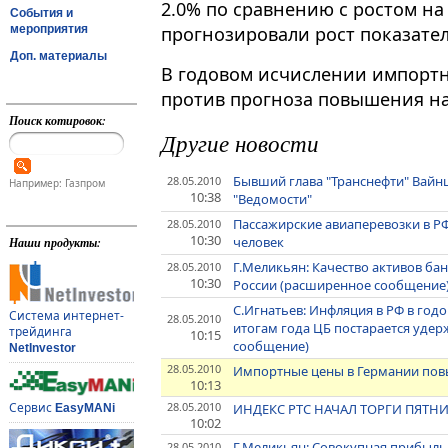
2.0% по сравнению с ростом на
События и
мероприятия
прогнозировали рост показател
Доп. материалы
В годовом исчислении импортн
против прогноза повышения на
Поиск котировок:
Другие новости
Бывший глава "Транснефти" Вайнш
28.05.2010
Например: Газпром
10:38
"Ведомости"
Пассажирские авиаперевозки в РФ 
28.05.2010
10:30
человек
Наши продукты:
Г.Меликьян: Качество активов ба
28.05.2010
10:30
России (расширенное сообщение
С.Игнатьев: Инфляция в РФ в годо
Система интернет-
28.05.2010
итогам года ЦБ постарается уде
трейдинга
10:15
сообщение)
NetInvestor
28.05.2010
Импортные цены в Германии повы
10:13
28.05.2010
Сервис
ИНДЕКС РТС НАЧАЛ ТОРГИ ПЯТНИ
EasyMANi
10:02
Г.Меликьян: Совокупная прибыль 
28.05.2010