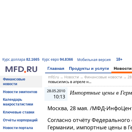
18+
Курс доллара
Курс евро
Мобильная версия
82.1665
94.8366
Главная
Продукты и услуги
Новости
mfd.ru
→
Новости
→
Финансовые новости
→
28
Финансовые
повысились в апреле н...
новости
28.05.2010
Импортные цены в Герма
Новости эмитентов
10:13
Календарь
макростатистики
Москва, 28 мая. /МФД-ИнфоЦен
Ключевые ставки
Согласно отчёту Федерального 
Отчёты корпораций
Германии, импортные цены в Г
Новости портала