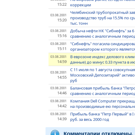
15:22
коррекции
Челябинский трубопрокатный заво
03.08.2001
производство труб на 15.5% по ср
15:20
тыс. тонн
Добыча нефти НК "Сибнефть" за 6
03.08.2001
15:16
сравнению с аналогичным период
"Сибнефть" погасила синдициров
03.08.2001
15:11
организатором которого являетс
В еврозоне индекс делового клима
03.08.2001
14:59
данные) до минус 0.33 пункта в и
С 11 июля по 1 августа совокупн
03.08.2001
Московский Депозитарий" активов
14:55
руб
Балансовая прибыль банка "Петро
03.08.2001
14:46
сравнению с аналогичным периодо
Компания Dell Computer прекращ
03.08.2001
14:42
на производимые ею персональ
Прибыль банка "Петр Первый" в I 
03.08.2001
14:39
руб. за весь 2000 год
Комментарии отключены.