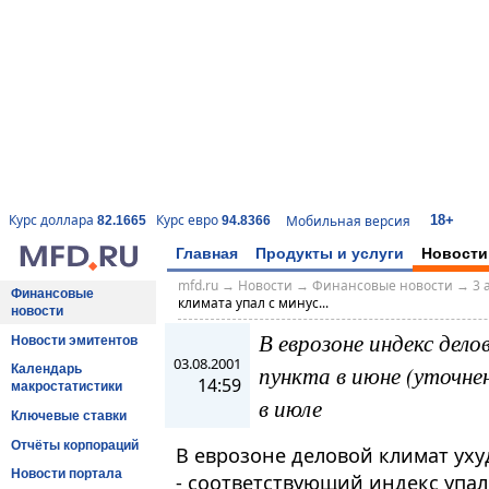
18+
Курс доллара
Курс евро
Мобильная версия
82.1665
94.8366
Главная
Продукты и услуги
Новости
mfd.ru
→
Новости
→
Финансовые новости
→
3 
Финансовые
климата упал с минус...
новости
В еврозоне индекс дело
Новости эмитентов
03.08.2001
пункта в июне (уточне
Календарь
14:59
макростатистики
в июле
Ключевые ставки
Отчёты корпораций
В еврозоне деловой климат уху
Новости портала
- соответствующий индекс упал 