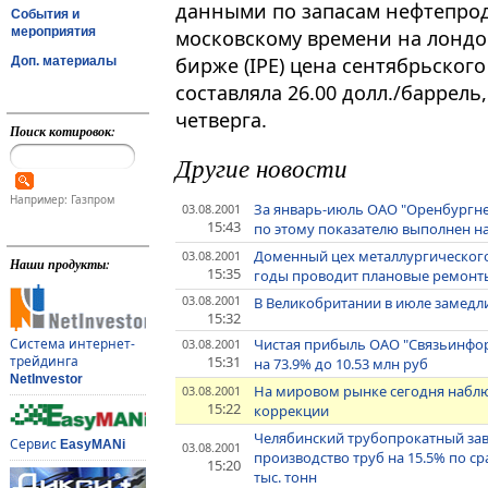
данными по запасам нефтепроду
События и
мероприятия
московскому времени на лонд
бирже (IPE) цена сентябрьского
Доп. материалы
составляла 26.00 долл./баррель
четверга.
Поиск котировок:
Другие новости
Например: Газпром
За январь-июль ОАО "Оренбургнеф
03.08.2001
15:43
по этому показателю выполнен н
Доменный цех металлургического 
03.08.2001
Наши продукты:
15:35
годы проводит плановые ремонт
03.08.2001
В Великобритании в июле замедли
15:32
Чистая прибыль ОАО "Связьинфор
Система интернет-
03.08.2001
15:31
трейдинга
на 73.9% до 10.53 млн руб
NetInvestor
На мировом рынке сегодня наблю
03.08.2001
15:22
коррекции
Челябинский трубопрокатный заво
Сервис
EasyMANi
03.08.2001
производство труб на 15.5% по ср
15:20
тыс. тонн