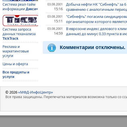
Добыча нефти НК "Сибнефть" за 6
03.08.2001
Система реал-тайм
15:16
информации
сравнению с аналогичным период
Дикси+
"Сибнефть" погасила синдициров
03.08.2001
15:11
организатором которого являетс
В еврозоне индекс делового клима
03.08.2001
Система запроса
14:59
данные) до минус 0.33 пункта в и
данных теханализа
TickTrack
Реклама и
Комментарии отключены.
маркетинговые
услуги
Цены и оферта
Все продукты и
услуги
© 2026
«МФД-ИнфоЦентр»
Все права защищены. Перепечатка материалов возможна только со ссы