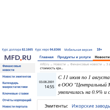
18+
Курс доллара
Курс евро
Мобильная версия
82.1665
94.8366
Главная
Продукты и услуги
Новости
mfd.ru
→
Новости
→
Финансовые новости
→
3 
Финансовые
стоимость хра...
новости
С 11 июля по 1 август
Новости эмитентов
03.08.2001
в ООО "Центральный 
Календарь
14:55
макростатистики
увеличилась на 0.9% и 
Ключевые ставки
Отчёты корпораций
Эмитенты:
Ижорские завод
Новости портала