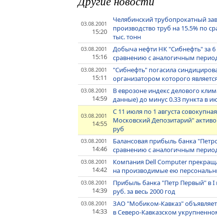
Другие новости
Челябинский трубопрокатный заво
03.08.2001
производство труб на 15.5% по ср
15:20
тыс. тонн
Добыча нефти НК "Сибнефть" за 6
03.08.2001
15:16
сравнению с аналогичным период
"Сибнефть" погасила синдициров
03.08.2001
15:11
организатором которого являетс
В еврозоне индекс делового клима
03.08.2001
14:59
данные) до минус 0.33 пункта в и
С 11 июля по 1 августа совокупн
03.08.2001
Московский Депозитарий" активов
14:55
руб
Балансовая прибыль банка "Петро
03.08.2001
14:46
сравнению с аналогичным периодо
Компания Dell Computer прекращ
03.08.2001
14:42
на производимые ею персональ
Прибыль банка "Петр Первый" в I 
03.08.2001
14:39
руб. за весь 2000 год
ЗАО "Мобиком-Кавказ" объявляет
03.08.2001
14:33
в Северо-Кавказском укрупненно