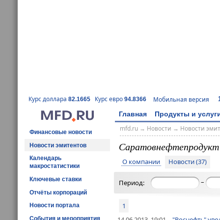
Курс доллара
Курс евро
Мобильная версия
82.1665
94.8366
Главная
Продукты и услуг
mfd.ru
→
Новости
→
Новости эми
Финансовые новости
Саратовнефтепродукт
Новости эмитентов
Календарь
О компании
Новости (37)
макростатистики
Ключевые ставки
–
Период:
Отчёты корпораций
1
Новости портала
14.06.2013, 19:01
"Роснефть" уво
События и мероприятия