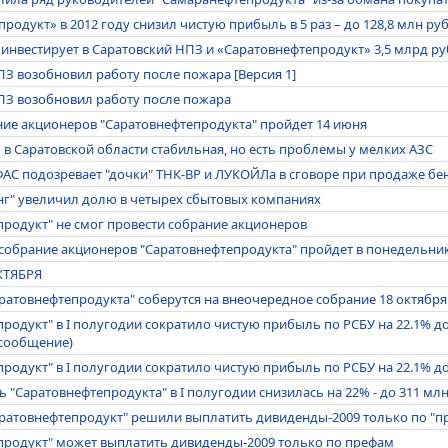
родукт» в 2012 году снизил чистую прибыль в 5 раз – до 128,8 млн ру
г инвестирует в Саратовский НПЗ и «Саратовнефтепродукт» 3,5 млрд ру
З возобновил работу после пожара [Версия 1]
ПЗ возобновил работу после пожара
ние акционеров "Саратовнефтепродукта" пройдет 14 июня
 в Саратовской области стабильная, но есть проблемы у мелких АЗС
АС подозревает "дочки" ТНК-BP и ЛУКОЙЛа в сговоре при продаже бе
нг" увеличил долю в четырех сбытовых компаниях
продукт" не смог провести собрание акционеров
собрание акционеров "Саратовнефтепродукта" пройдет в понедельни
КТЯБРЯ
ратовнефтепродукта" соберутся на внеочередное собрание 18 октября
родукт" в I полугодии сократило чистую прибыль по РСБУ на 22.1% до
сообщение)
родукт" в I полугодии сократило чистую прибыль по РСБУ на 22.1% до
 "Саратовнефтепродукта" в I полугодии снизилась на 22% - до 311 млн
ратовнефтепродукт" решили выплатить дивиденды-2009 только по "п
продукт" может выплатить дивиденды-2009 только по префам