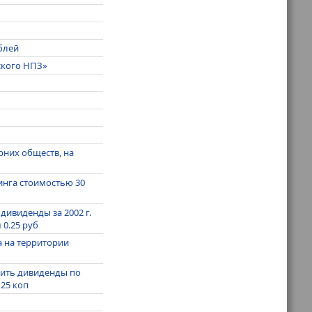
блей
ского НПЗ»
них обществ, на
инга стоимостью 30
ивиденды за 2002 г.
0.25 руб
 на территории
тить дивиденды по
25 коп