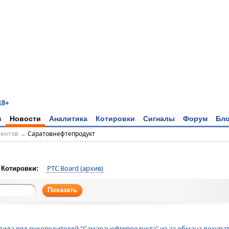
18+
и
Новости
Аналитика
Котировки
Сигналы
Форум
Бло
тентов
→
Саратовнефтепродукт
РТС Board (архив)
Котировки:
Показать
лила ряд руководителей "Самаранефтепродукта" из-за обмана покупат