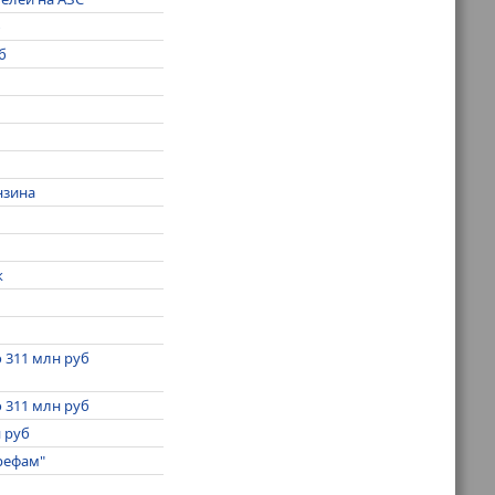
б
б
нзина
к
 311 млн руб
 311 млн руб
 руб
рефам"