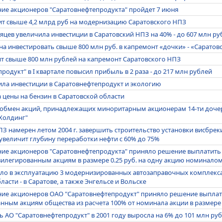
ние акционеров "Саратовнефтепродукта" пройдет 7 июня
ит свыше 4,2 млрд руб на модернизацию Саратовского НПЗ
сяцев увеличила инвестиции в Саратовский НПЗ на 40% - до 607 млн ру
а инвестировать свыше 800 млн руб. в капремонт «дочки» - «Саратов
ит свыше 800 млн рублей на капремонт Саратовского НПЗ
родукт" в I квартале повысил прибыль в 2 раза - до 217 млн рублей
ила инвестиции в Саратовнефтепродукт и экологию
 цены на бензин в Саратовской области
 обмен акций, принадлежащих миноритарным акционерам 14-ти дочер
Холдинг"
З намерен летом 2004 г. завершить строительство установки висбрек
 увеличит глубину переработки нефти с 60% до 75%
ние акционеров "Саратовнефтепродукта" приняло решение выплатить д
илегированным акциям в размере 0.25 руб. на одну акцию номиналом 
ло в эксплуатацию 3 модернизированных автозаправочных комплекса
ласти - в Саратове, а также Энгельсе и Вольске
ние акционеров ОАО "Саратовнефтепродукт" приняло решение выпла
нным акциям общества из расчета 100% от номинала акции в размере 
 АО "Саратовнефтепродукт" в 2001 году выросла на 6% до 101 млн руб