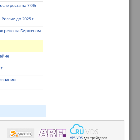
осле роста на 7.0%
России до 2025 г
лок репо на Биржевом
тайне
 т
ризнании
VPS
VDS
для трейдеров