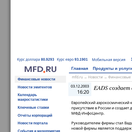
Курс доллара
Курс евро
Мобильная версия
80.9293
93.1901
Главная
Продукты и услуг
mfd.ru
→
Новости
→
Финансовые 
Финансовые новости
03.12.2003
EADS создает 
Новости эмитентов
16:20
Календарь
макростатистики
Европейский аэрокосмический ко
присутствие в России и создает
Ключевые ставки
МФД-ИнфоЦентр.
Отчёты корпораций
Руководителем фирмы стал Вади
Новости портала
новой фирмы является поддержк
События и мероприятия