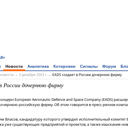
18+
и
Новости
Аналитика
Котировки
Сигналы
Форум
Бло
новости
→
3 декабря 2003 г.
→
EADS создает в России дочернюю фирму
в России дочернюю фирму
нцерн European Aeronautic Defence and Space Company (EADS) расшир
 дочернюю российскую фирму. Об этом говорится в пресс-релизе комп
м Власов, кандидатуру которого утвердил исполнительный комитет 
а уже существующих предприятий и проектов, а также изыскание но