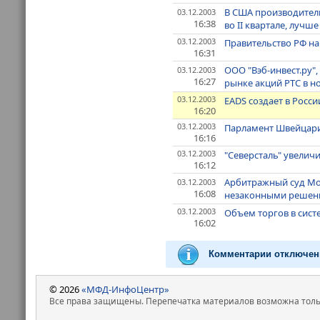
В США производительн
03.12.2003
16:38
во II квартале, лучш
03.12.2003
Правительство РФ на
16:31
ООО "Вэб-инвест.ру"
03.12.2003
16:27
рынке акций РТС в н
03.12.2003
EADS создает в Рос
16:20
03.12.2003
Парламент Швейцари
16:16
03.12.2003
"Северсталь" увеличи
16:12
Арбитражный суд Мо
03.12.2003
16:08
незаконными решени
03.12.2003
Объем торгов в систе
16:02
Комментарии отключен
© 2026
«МФД-ИнфоЦентр»
Все права защищены. Перепечатка материалов возможна только