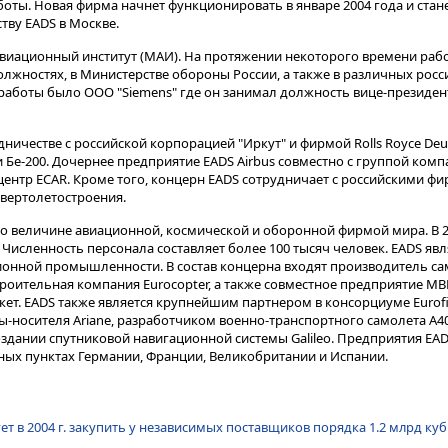
оты. Новая фирма начнет функционировать в январе 2004 года и стан
ву EADS в Москве.
авиационный институт (МАИ). На протяжении некоторого времени раб
лжностях, в Министерстве обороны России, а также в различных росс
работы было ООО "Siemens" где он занимал должность вице-президен
дничестве с российской корпорацией "Иркут" и фирмой Rolls Royce Deu
Бе-200. Дочернее предприятие EADS Airbus совместно с группой комп
ентр ECAR. Кроме того, концерн EADS сотрудничает с российскими фи
 вертолетостроения.
по величине авиационной, космической и оборонной фирмой мира. В 2
. Численность персонала составляет более 100 тысяч человек. EADS я
ионной промышленности. В состав концерна входят производитель сам
роительная компания Eurocopter, а также совместное предприятие MB
ет. EADS также является крупнейшим партнером в консорциуме Eurofi
-носителя Arianе, разработчиком военно-транспортного самолета А
дании спутниковой навигационной системы Galileo. Предприятия EA
нных пунктах Германии, Франции, Великобритании и Испании.
т в 2004 г. закупить у независимых поставщиков порядка 1.2 млрд куб.