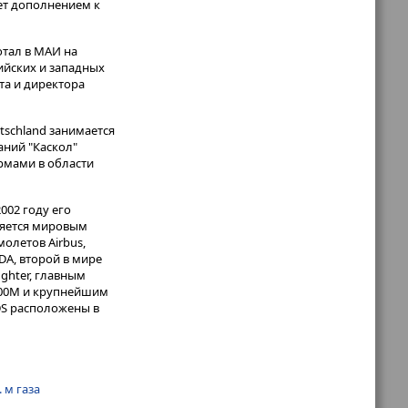
ет дополнением к
отал в МАИ на
ийских и западных
та и директора
tschland занимается
аний "Каскол"
рмами в области
002 году его
вляется мировым
олетов Airbus,
DA, второй в мире
ghter, главным
400М и крупнейшим
DS расположены в
 м газа