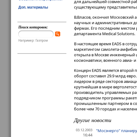
для дальнейшей совместной раб
существующему представительст
Доп. материалы
В.Власов, окончил Московский 
научных и административных до
Поиск котировок:
фирмах. Его последним местом 
департамента Medical Solutions.
Например: Газпром
В настоящее время EADS в сотру
маркетингом самолета-амфибии 
открыла в Москве инженерный ц
космонавтики, военного авиа- и
Концерн EADS является второй 
оборот составил 29.9 млрд евро
лидером в ряде секторов авиац
крупнейшая в мире вертолетост
производитель управляемых рак
подрядчиком программы ракеты
промышленным партнером в соз
более чем 70 городах и населе
Другие новости
03.12.2003
"Мосэнерго" планируе
16:44