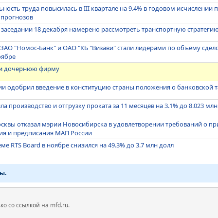
ость труда повысилась в III квартале на 9.4% в годовом исчислении п
е прогнозов
 заседании 18 декабря намерено рассмотреть транспортную стратегию 
, ЗАО "Номос-Банк" и ОАО "КБ "Визави" стали лидерами по объему сде
оябре
сии дочернюю фирму
и одобрил введение в конституцию страны положения о банковской 
ла производство и отгрузку проката за 11 месяцев на 3.1% до 8.023 млн
сквы отказал мэрии Новосибирска в удовлетворении требований о п
я и предписания МАП России
ме RTS Board в ноябре снизился на 49.3% до 3.7 млн долл
ы.
 со ссылкой на mfd.ru.