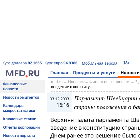
18+
Курс доллара
Курс евро
Мобильная версия
82.1665
94.8366
Главная
Продукты и услуги
Новости
mfd.ru
→
Новости
→
Финансовые новости
→
3 
Финансовые
введение в конститу...
новости
Парламент Швейцарии о
Новости эмитентов
03.12.2003
16:16
страны положения о ба
Календарь
макростатистики
Верхняя палата парламента Шв
Ключевые ставки
введение в конституцию стран
Отчёты корпораций
Днем ранее это решение было
Новости портала