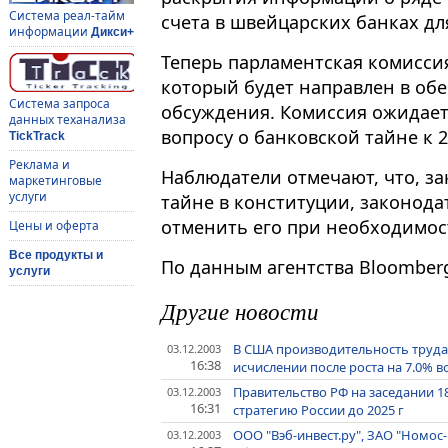
Система реал-тайм
счета в швейцарских банках для
информации
Дикси+
Теперь парламентская комисси
который будет направлен в об
Система запроса
обсуждения. Комиссия ожидает
данных теханализа
вопросу о банковской тайне к 2
TickTrack
Реклама и
Наблюдатели отмечают, что, з
маркетинговые
услуги
тайне в конституции, законод
отменить его при необходимос
Цены и оферта
Все продукты и
По данным агентства Bloomber
услуги
Другие новости
В США производительность труда п
03.12.2003
16:38
исчислении после роста на 7.0% в
Правительство РФ на заседании 
03.12.2003
16:31
стратегию России до 2025 г
ООО "Вэб-инвест.ру", ЗАО "Номос-
03.12.2003