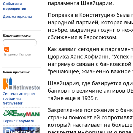
парламента Швейцарии.
События и
мероприятия
Поправка в Конституцию была
Доп. материалы
народной партией, которая вы
ноябре, выдвинув лозунг о не
Поиск котировок:
сближения в Евросоюзом.
Как заявил сегодня в парламен
Например: Газпром
Цюриха Ханс Хофманн, "Успех 
напрямую связан с банковской 
"решающее, жизненно важное 
Наши продукты:
Швейцария, где базируется од
банков по величине активов UB
Система интернет-
тайне еще в 1935 г.
трейдинга
NetInvestor
Закрепление положения о банк
страны поможет ей сопротивля
Сервис
EasyMANi
который настаивает на больше
раскрытия информации о ряде 