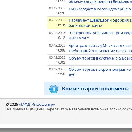
16:27
объему сделок репо на Биржевом
03.12.2003
EADS создает в России дочернюю
16:20
Парламент Швейцарии одобрил в
03.12.2003
16:16
банковской тайне
"Северсталь" увеличила производс
03.12.2003
16:12
8.023 млн т
Арбитражный суд Москвы отказал
03.12.2003
16:08
требований о признании незако
03.12.2003
Объем торгов в системе RTS Board
16:02
Объем торгов на срочном рынке F
03.12.2003
15:58
руб
Комментарии отключены.
© 2026
«МФД-ИнфоЦентр»
Все права защищены. Перепечатка материалов возможна только со ссы