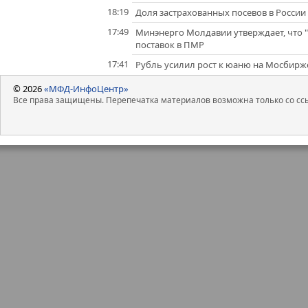
18:19
Доля застрахованных посевов в России
17:49
Минэнерго Молдавии утверждает, что 
поставок в ПМР
17:41
Рубль усилил рост к юаню на Мосбирж
© 2026
«МФД-ИнфоЦентр»
Все права защищены. Перепечатка материалов возможна только со ссы