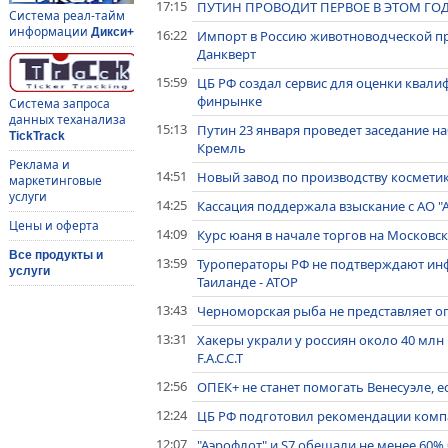
17:15
ПУТИН ПРОВОДИТ ПЕРВОЕ В ЭТОМ Г
Система реал-тайм
информации
Дикси+
16:22
Импорт в Россию животноводческой про
Данкверт
15:59
ЦБ РФ создал сервис для оценки квали
финрынке
Система запроса
данных теханализа
15:13
Путин 23 января проведет заседание н
TickTrack
Кремль
Реклама и
14:51
Новый завод по производству косметики
маркетинговые
услуги
14:25
Кассация поддержала взыскание с АО "А
Цены и оферта
14:09
Курс юаня в начале торгов на Московск
Все продукты и
13:59
Туроператоры РФ не подтверждают инф
услуги
Таиланде - АТОР
13:43
Черноморская рыба не представляет оп
13:31
Хакеры украли у россиян около 40 млн
F.A.C.C.T
12:56
ОПЕК+ не станет помогать Венесуэле, е
12:24
ЦБ РФ подготовил рекомендации ком
12:07
"Аэрофлот" и S7 обещали не менее 60