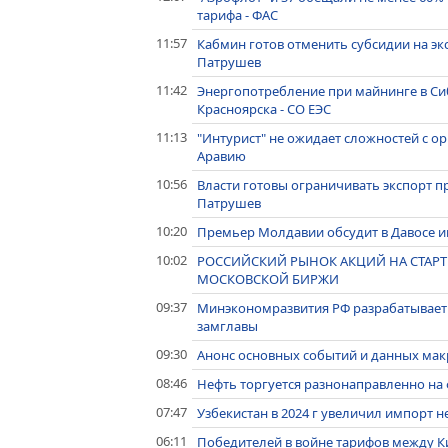
тарифа - ФАС
11:57
Кабмин готов отменить субсидии на экс
Патрушев
11:42
Энергопотребление при майнинге в С
Красноярска - СО ЕЭС
11:13
"Интурист" не ожидает сложностей с о
Аравию
10:56
Власти готовы ограничивать экспорт п
Патрушев
10:20
Премьер Молдавии обсудит в Давосе 
10:02
РОССИЙСКИЙ РЫНОК АКЦИЙ НА СТАРТЕ
МОСКОВСКОЙ БИРЖИ
09:37
Минэкономразвития РФ разрабатывает 
замглавы
09:30
Анонс основных событий и данных макр
08:46
Нефть торгуется разнонаправленно на 
07:47
Узбекистан в 2024 г увеличил импорт н
06:11
Победителей в войне тарифов между Ки