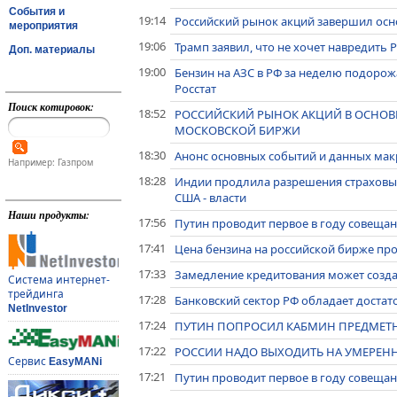
События и
19:14
Российский рынок акций завершил осн
мероприятия
19:06
Трамп заявил, что не хочет навредить
Доп. материалы
19:00
Бензин на АЗС в РФ за неделю подорожа
Росстат
Поиск котировок:
18:52
РОССИЙСКИЙ РЫНОК АКЦИЙ В ОСНОВН
МОСКОВСКОЙ БИРЖИ
18:30
Анонс основных событий и данных макр
Например: Газпром
18:28
Индии продлила разрешения страховым
США - власти
Наши продукты:
17:56
Путин проводит первое в году совеща
17:41
Цена бензина на российской бирже пр
17:33
Замедление кредитования может созда
Система интернет-
трейдинга
17:28
Банковский сектор РФ обладает достат
NetInvestor
17:24
ПУТИН ПОПРОСИЛ КАБМИН ПРЕДМЕТН
17:22
РОССИИ НАДО ВЫХОДИТЬ НА УМЕРЕН
Сервис
EasyMANi
17:21
Путин проводит первое в году совеща